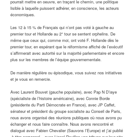
pourrait mettre en oeuvre, en traçant le chemin, une politique
lisible à laquelle puissent adhérer, en conscience, les acteurs
économiques.
Les 12 à 15 % de Français qui n’ont pas voté à gauche au
premier tour et Hollande au 2° tour se sentent orphelins. De
même que ceux qui, comme moi, ont voté F. Hollande dès le
premier tour, en espérant que le réformisme affiché de l’exécutif
s’affirmerait avec autorité sur la majorité parlementaire et encore
plus sur les membres de l’équipe gouvernementale.
De manière régulière ou épisodique, vous suivez nos initiatives
et je vous en remercie.
Avec Laurent Bouvet (gauche populaire), avec Pap N D’iaye
(spécialiste de l’histoire américaine), avec Connie Borde
(présidente du Parti Démocrate en France), avec JP Caffet,
sénateur et président du groupe socialiste au Conseil de Paris,
nous avons organisé des réunions publiques où nous avons pu
échanger et nous faire connaître. Nous avons rencontré et
dialogué avec Fabien Chevalier (Sauvons l’Europe) et j’ai publié
-à titre personnel – avec Lionel Rouillon une tribune sur leur site.