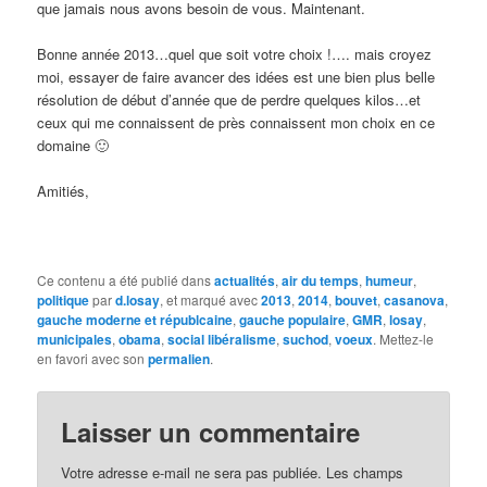
que jamais nous avons besoin de vous. Maintenant.
Bonne année 2013…quel que soit votre choix !…. mais croyez
moi, essayer de faire avancer des idées est une bien plus belle
résolution de début d’année que de perdre quelques kilos…et
ceux qui me connaissent de près connaissent mon choix en ce
domaine 🙂
Amitiés,
Ce contenu a été publié dans
actualités
,
air du temps
,
humeur
,
politique
par
d.losay
, et marqué avec
2013
,
2014
,
bouvet
,
casanova
,
gauche moderne et républcaine
,
gauche populaire
,
GMR
,
losay
,
municipales
,
obama
,
social libéralisme
,
suchod
,
voeux
. Mettez-le
en favori avec son
permalien
.
Laisser un commentaire
Votre adresse e-mail ne sera pas publiée.
Les champs