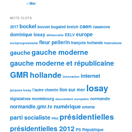
« Mar
MOTS CLEFS
bockel
caen
2017
bouvet
bugaled breizh
casanova
europe
dominique losay
EELV
démocratie
fleur pellerin
françois hollande
europrogressisme
fédéralisme
gauche moderne
gauche
gauche moderne et républicaine
GMR
hollande
internet
innovation
losay
lion sur mer
l'autre chemin
jacques losay
législatives
montebourg
normandie
mouvement européen
numérique
normandie.gmr.tv
omerta
présidentielles
parti socialiste
PRG
présidentielles 2012
PS
République