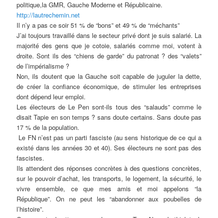
politique,la GMR, Gauche Moderne et Républicaine.
http://lautrechemin.net
Il n’y a pas ce soir 51 % de “bons” et 49 % de “méchants”
J’ai toujours travaillé dans le secteur privé dont je suis salarié. La
majorité des gens que je cotoie, salariés comme moi, votent à
droite. Sont ils des “chiens de garde” du patronat ? des “valets”
de l’impérialisme ?
Non, ils doutent que la Gauche soit capable de juguler la dette,
de créer la confiance économique, de stimuler les entreprises
dont dépend leur emploi.
Les électeurs de Le Pen sont-ils tous des “salauds” comme le
disait Tapie en son temps ? sans doute certains. Sans doute pas
17 % de la population.
Le FN n’est pas un parti fasciste (au sens historique de ce qui a
existé dans les années 30 et 40). Ses électeurs ne sont pas des
fascistes.
Ils attendent des réponses concrètes à des questions concrètes,
sur le pouvoir d’achat, les transports, le logement, la sécurité, le
vivre ensemble, ce que mes amis et moi appelons “la
République”. On ne peut les “abandonner aux poubelles de
l’histoire”.