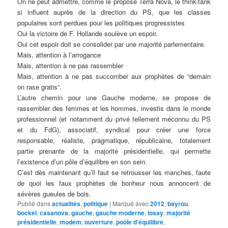
On ne peut admettre, comme le propose Terra Nova, le think-tank
si influent auprès de la direction du PS, que les classes
populaires sont perdues pour les politiques progressistes
Oui la victoire de F. Hollande soulève un espoir.
Oui cet espoir doit se consolider par une majorité parlementaire.
Mais, attention à l’arrogance
Mais, attention à ne pas rassembler
Mais, attention à ne pas succomber aux prophètes de “demain
on rase gratis”.
L’autre chemin pour une Gauche moderne, se propose de
rassembler des femmes et les hommes, investis dans le monde
professionnel (et notamment du privé tellement méconnu du PS
et du FdG), associatif, syndical pour créer une force
responsable, réaliste, pragmatique, républicaine, totalement
partie prenante de la majorité présidentielle, qui permette
l’existence d’un pôle d’équilibre en son sein.
C’est dès maintenant qu’il faut se retrousser les manches, faute
de quoi les faux prophètes de bonheur nous annoncent de
sévères gueules de bois.
Publié dans
actualités
,
politique
|
Marqué avec
2012
,
bayrou
,
bockel
,
casanova
,
gauche
,
gauche moderne
,
losay
,
majorité
présidentielle
,
modem
,
ouverture
,
poôle d'équilibre
,