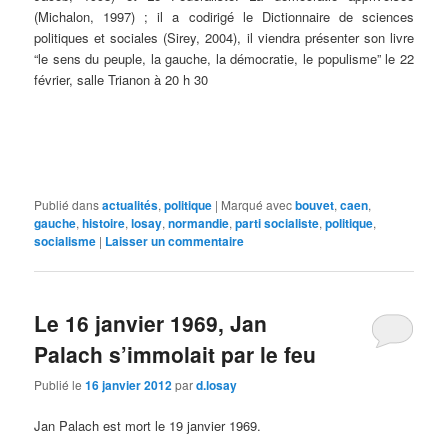
(Michalon, 1997) ; il a codirigé le Dictionnaire de sciences
politiques et sociales (Sirey, 2004), il viendra présenter son livre
“le sens du peuple, la gauche, la démocratie, le populisme” le 22
février, salle Trianon à 20 h 30
Publié dans
actualités
,
politique
|
Marqué avec
bouvet
,
caen
,
gauche
,
histoire
,
losay
,
normandie
,
parti socialiste
,
politique
,
socialisme
|
Laisser un commentaire
Le 16 janvier 1969, Jan
Palach s’immolait par le feu
Publié le
16 janvier 2012
par
d.losay
Jan Palach est mort le 19 janvier 1969.