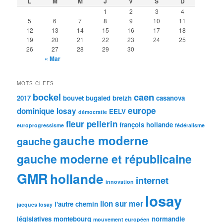
L
M
M
J
V
S
D
1
2
3
4
5
6
7
8
9
10
11
12
13
14
15
16
17
18
19
20
21
22
23
24
25
26
27
28
29
30
« Mar
MOTS CLEFS
bockel
caen
2017
bouvet
bugaled breizh
casanova
europe
dominique losay
EELV
démocratie
fleur pellerin
françois hollande
europrogressisme
fédéralisme
gauche moderne
gauche
gauche moderne et républicaine
GMR
hollande
internet
innovation
losay
lion sur mer
l'autre chemin
jacques losay
législatives
montebourg
normandie
mouvement européen