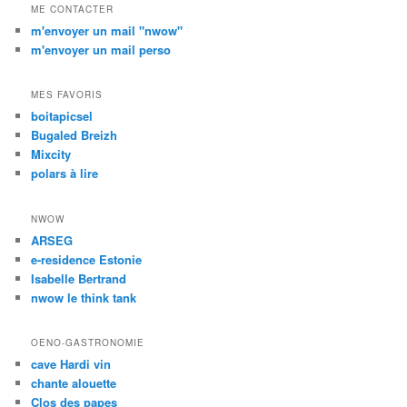
ME CONTACTER
m'envoyer un mail "nwow"
m'envoyer un mail perso
MES FAVORIS
boitapicsel
Bugaled Breizh
Mixcity
polars à lire
NWOW
ARSEG
e-residence Estonie
Isabelle Bertrand
nwow le think tank
OENO-GASTRONOMIE
cave Hardi vin
chante alouette
Clos des papes