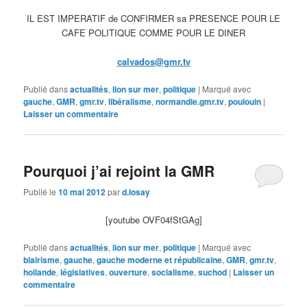
IL EST IMPERATIF de CONFIRMER sa PRESENCE POUR LE
CAFE POLITIQUE COMME POUR LE DINER
calvados@gmr.tv
Publié dans
actualités
,
lion sur mer
,
politique
|
Marqué avec
gauche
,
GMR
,
gmr.tv
,
libéralisme
,
normandie.gmr.tv
,
poulouin
|
Laisser un commentaire
Pourquoi j’ai rejoint la GMR
Publié le
10 mai 2012
par
d.losay
[youtube OVF04fStGAg]
Publié dans
actualités
,
lion sur mer
,
politique
|
Marqué avec
blairisme
,
gauche
,
gauche moderne et républicaine
,
GMR
,
gmr.tv
,
hollande
,
législatives
,
ouverture
,
socialisme
,
suchod
|
Laisser un
commentaire