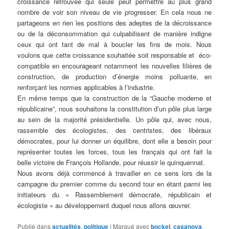
croissance retrouvée qui seule peut permettre au plus grand
nombre de voir son niveau de vie progresser. En cela nous ne
partageons en rien les positions des adeptes de la décroissance
ou de la déconsommation qui culpabilisent de manière indigne
ceux qui ont tant de mal à boucler les fins de mois. Nous
voulons que cette croissance souhaitée soit responsable et éco-
compatible en encourageant notamment les nouvelles filières de
construction, de production d’énergie moins polluante, en
renforçant les normes applicables à l’industrie.
En même temps que la construction de la “Gauche moderne et
républicaine”, nous souhaitons la constitution d’un pôle plus large
au sein de la majorité présidentielle. Un pôle qui, avec nous,
rassemble des écologistes, des centristes, des libéraux
démocrates, pour lui donner un équilibre, dont elle a besoin pour
représenter toutes les forces, tous les français qui ont fait la
belle victoire de François Hollande, pour réussir le quinquennat.
Nous avons déjà commencé à travailler en ce sens lors de la
campagne du premier comme du second tour en étant parmi les
initiateurs du « Rassemblement démocrate, républicain et
écologiste » au développement duquel nous allons œuvrer.
Publié dans
actualités
,
politique
|
Marqué avec
bockel
,
casanova
,