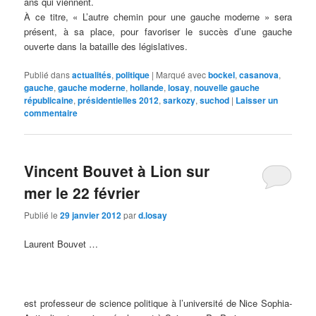
ans qui viennent.
À ce titre, « L’autre chemin pour une gauche moderne » sera
présent, à sa place, pour favoriser le succès d’une gauche
ouverte dans la bataille des législatives.
Publié dans
actualités
,
politique
|
Marqué avec
bockel
,
casanova
,
gauche
,
gauche moderne
,
hollande
,
losay
,
nouvelle gauche
républicaine
,
présidentielles 2012
,
sarkozy
,
suchod
|
Laisser un
commentaire
Vincent Bouvet à Lion sur
mer le 22 février
Publié le
29 janvier 2012
par
d.losay
Laurent Bouvet …
est professeur de science politique à l’université de Nice Sophia-