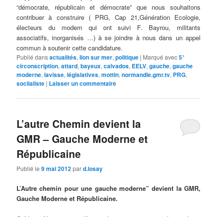
“démocrate, républicain et démocrate” que nous souhaitons
contribuer à construire ( PRG, Cap 21,Génération Ecologie,
électeurs du modem qui ont suivi F. Bayrou, militants
associatifs, inorganisés …) à se joindre à nous dans un appel
commun à soutenir cette candidature.
Publié dans
actualités
,
lion sur mer
,
politique
|
Marqué avec
5°
circonscription
,
attard
,
bayeux
,
calvados
,
EELV
,
gauche
,
gauche
moderne
,
lavisse
,
législatives
,
mottin
,
normandie.gmr.tv
,
PRG
,
sociialiste
|
Laisser un commentaire
L’autre Chemin devient la
GMR – Gauche Moderne et
Républicaine
Publié le
9 mai 2012
par
d.losay
L’Autre chemin pour une gauche moderne” devient la GMR,
Gauche Moderne et Républicaine.