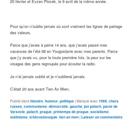
25 février et Evzen Plocek, le 9 avril de la même année.
Pour qu’on n’oublie jamais où sont vraiment les lignes de partage
des valeurs.
Parce que j’avais à peine 14 ans, que j’avais passé mes
vacances de l’été 68 en Yougoslavie avec mes parents. Parce
que j’y avais vu, pour la toute première fois, la peur sur les
visages des gens regroupés pour écouter la radio.
Je n’ai jamais oublié et je n’oublierai jamais.
C’était 20 ans avant Tien An Mien.
Publié dans
histoire
,
humeur
,
politique
|
Marqué avec
1968
,
chars
russes
,
communisme
,
démocratie
,
gauche
,
jan palach
,
pacte de
Varsovie
,
palach
,
prague
,
printemps de prague
,
socialisme
,
stalinisme
,
tchécoslovaquie
,
tien an men
|
Laisser un commentaire