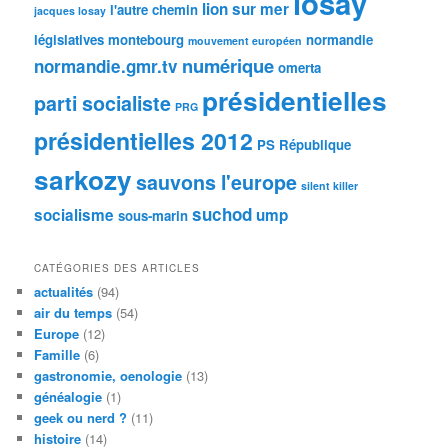
losay
lion sur mer
l'autre chemin
jacques losay
législatives
montebourg
normandie
mouvement européen
numérique
normandie.gmr.tv
omerta
présidentielles
parti socialiste
PRG
présidentielles 2012
PS
République
sarkozy
sauvons l'europe
silent killer
suchod
socialisme
ump
sous-marin
CATÉGORIES DES ARTICLES
actualités
(94)
air du temps
(54)
Europe
(12)
Famille
(6)
gastronomie, oenologie
(13)
généalogie
(1)
geek ou nerd ?
(11)
histoire
(14)