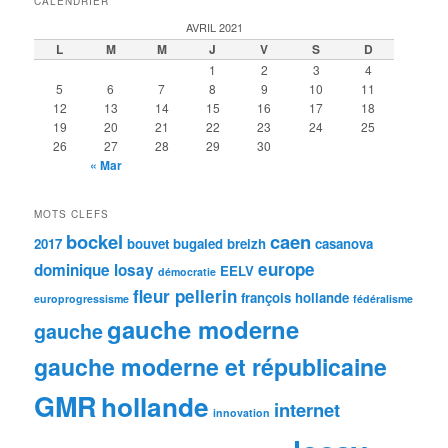
CALENDRIER
AVRIL 2021
L
M
M
J
V
S
D
1
2
3
4
5
6
7
8
9
10
11
12
13
14
15
16
17
18
19
20
21
22
23
24
25
26
27
28
29
30
« Mar
MOTS CLEFS
bockel
caen
2017
bouvet
bugaled breizh
casanova
europe
dominique losay
EELV
démocratie
fleur pellerin
françois hollande
europrogressisme
fédéralisme
gauche moderne
gauche
gauche moderne et républicaine
GMR
hollande
internet
innovation