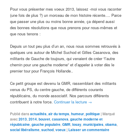
Pour vous présenter mes voeux 2013, laissez -moi vous raconter
(une fois de plus ?) un morceau de mon histoire récente…. Parce
que passer une plus ou moins bonne année, ça dépend aussi
des bonnes résolutions que nous prenons pour nous-mêmes et
que nous tenons :
Depuis un tout peu plus d’un an, nous nous sommes retrouvés à
quelques uns autour de Michel Suchod et Gilles Casanova, des
militants de Gauche de toujours, qui venaient de créer “l’autre
chemin pour une gauche moderne” et d’appeler à voter dès le
premier tour pour François Hollande..
Ce petit groupe est devenu la GMR, rassemblant des militants
venus du PS, du centre gauche, de différents courants
républicains, du monde associatif. Nos parcours différents
contribuent à notre force.
Continuer la lecture
→
Publié dans
actualités
,
air du temps
,
humeur
,
politique
|
Marqué
avec
2013
,
2014
,
bouvet
,
casanova
,
gauche moderne et
républcaine
,
gauche populaire
,
GMR
,
losay
,
municipales
,
obama
,
social libéralisme
,
suchod
,
voeux
|
Laisser un commentaire