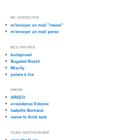
ME CONTACTER
m'envoyer un mail "nwow"
m'envoyer un mail perso
MES FAVORIS
boitapicsel
Bugaled Breizh
Mixcity
polars à lire
NWOW
ARSEG
e-residence Estonie
Isabelle Bertrand
nwow le think tank
OENO-GASTRONOMIE
cave Hardi vin