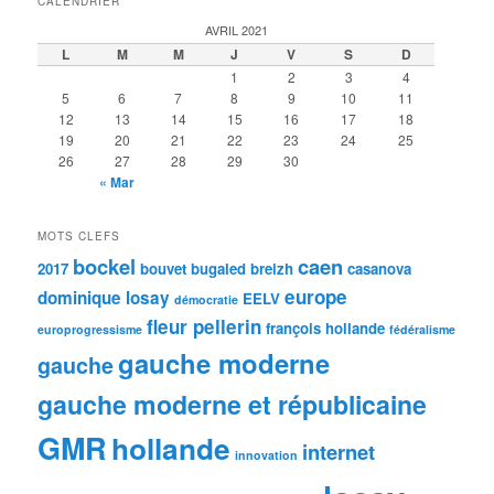
CALENDRIER
AVRIL 2021
L
M
M
J
V
S
D
1
2
3
4
5
6
7
8
9
10
11
12
13
14
15
16
17
18
19
20
21
22
23
24
25
26
27
28
29
30
« Mar
MOTS CLEFS
bockel
caen
2017
bouvet
bugaled breizh
casanova
europe
dominique losay
EELV
démocratie
fleur pellerin
françois hollande
europrogressisme
fédéralisme
gauche moderne
gauche
gauche moderne et républicaine
GMR
hollande
internet
innovation