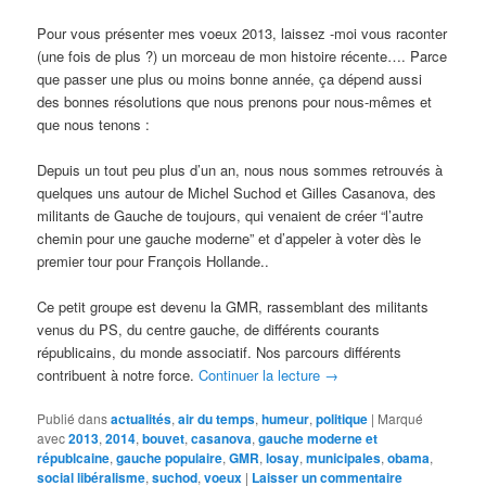
Pour vous présenter mes voeux 2013, laissez -moi vous raconter
(une fois de plus ?) un morceau de mon histoire récente…. Parce
que passer une plus ou moins bonne année, ça dépend aussi
des bonnes résolutions que nous prenons pour nous-mêmes et
que nous tenons :
Depuis un tout peu plus d’un an, nous nous sommes retrouvés à
quelques uns autour de Michel Suchod et Gilles Casanova, des
militants de Gauche de toujours, qui venaient de créer “l’autre
chemin pour une gauche moderne” et d’appeler à voter dès le
premier tour pour François Hollande..
Ce petit groupe est devenu la GMR, rassemblant des militants
venus du PS, du centre gauche, de différents courants
républicains, du monde associatif. Nos parcours différents
contribuent à notre force.
Continuer la lecture
→
Publié dans
actualités
,
air du temps
,
humeur
,
politique
|
Marqué
avec
2013
,
2014
,
bouvet
,
casanova
,
gauche moderne et
républcaine
,
gauche populaire
,
GMR
,
losay
,
municipales
,
obama
,
social libéralisme
,
suchod
,
voeux
|
Laisser un commentaire