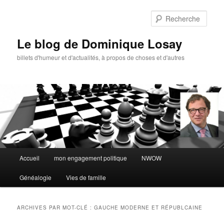
Aller
Aller
au
au
Rech
contenu
contenu
principal
secondaire
Le blog de Dominique Losay
billets d'humeur et d'actualités, à propos de choses et d'autres
Menu
Accueil
mon engagement politique
NWOW
principal
Généalogie
Vies de famille
ARCHIVES PAR MOT-CLÉ :
GAUCHE MODERNE ET RÉPUBLCAINE