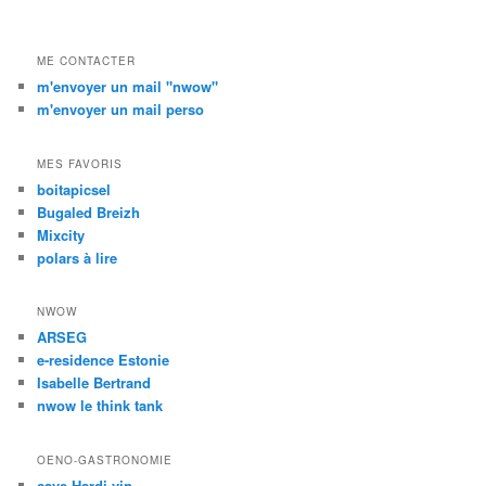
ME CONTACTER
m'envoyer un mail "nwow"
m'envoyer un mail perso
MES FAVORIS
boitapicsel
Bugaled Breizh
Mixcity
polars à lire
NWOW
ARSEG
e-residence Estonie
Isabelle Bertrand
nwow le think tank
OENO-GASTRONOMIE
cave Hardi vin