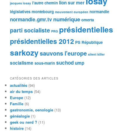
losay
lion sur mer
l'autre chemin
jacques losay
législatives
montebourg
normandie
mouvement européen
numérique
normandie.gmr.tv
omerta
présidentielles
parti socialiste
PRG
présidentielles 2012
PS
République
sarkozy
sauvons l'europe
silent killer
suchod
socialisme
ump
sous-marin
CATÉGORIES DES ARTICLES
actualités
(94)
air du temps
(54)
Europe
(12)
Famille
(6)
gastronomie, oenologie
(13)
généalogie
(1)
geek ou nerd ?
(11)
histoire
(14)