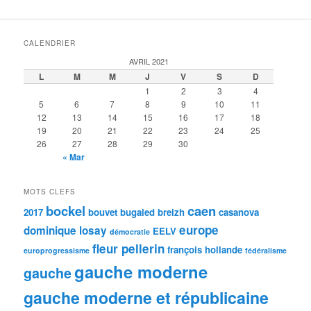
CALENDRIER
AVRIL 2021
L
M
M
J
V
S
D
1
2
3
4
5
6
7
8
9
10
11
12
13
14
15
16
17
18
19
20
21
22
23
24
25
26
27
28
29
30
« Mar
MOTS CLEFS
bockel
caen
2017
bouvet
bugaled breizh
casanova
europe
dominique losay
EELV
démocratie
fleur pellerin
françois hollande
europrogressisme
fédéralisme
gauche moderne
gauche
gauche moderne et républicaine