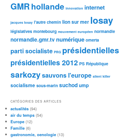
GMR
hollande
internet
innovation
losay
lion sur mer
l'autre chemin
jacques losay
législatives
montebourg
normandie
mouvement européen
numérique
normandie.gmr.tv
omerta
présidentielles
parti socialiste
PRG
présidentielles 2012
PS
République
sarkozy
sauvons l'europe
silent killer
suchod
socialisme
ump
sous-marin
CATÉGORIES DES ARTICLES
actualités
(94)
air du temps
(54)
Europe
(12)
Famille
(6)
gastronomie, oenologie
(13)