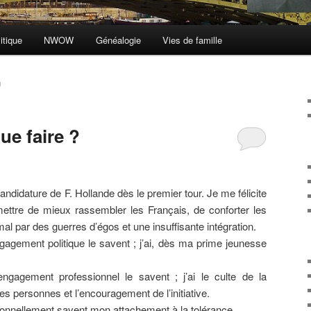
itique
NWOW
Généalogie
Vies de famille
U
ue faire ?
candidature de F. Hollande dès le premier tour. Je me félicite
rmettre de mieux rassembler les Français, de conforter les
al par des guerres d’égos et une insuffisante intégration.
gement politique le savent ; j’ai, dès ma prime jeunesse
gagement professionnel le savent ; j’ai le culte de la
s personnes et l’encouragement de l’initiative.
onnellement savent mon attachement à la tolérance.