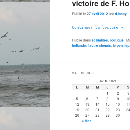
victoire de F. H
Publié le
27 avril 2012
par
d.losay
Continuer la lecture
→
Publié dans
actualités
,
politique
|
Ma
hollande
,
l'autre chemin
,
le pen
,
lep
CALENDRIER
AVRIL 2021
L
M
M
J
V
S
1
2
3
5
6
7
8
9
1
12
13
14
15
16
1
19
20
21
22
23
2
26
27
28
29
30
« Mar