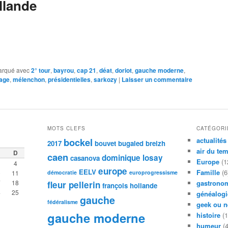
ollande
rqué avec
2° tour
,
bayrou
,
cap 21
,
déat
,
doriot
,
gauche moderne
,
age
,
mélenchon
,
présidentielles
,
sarkozy
|
Laisser un commentaire
MOTS CLEFS
CATÉGORI
bockel
actualités
2017
bouvet
bugaled breizh
air du te
D
caen
dominique losay
casanova
Europe
(1
4
europe
EELV
Famille
(6
0
11
démocratie
europrogressisme
7
18
gastronom
fleur pellerin
françois hollande
4
25
généalogi
gauche
fédéralisme
geek ou n
gauche moderne
histoire
(1
humeur
(4