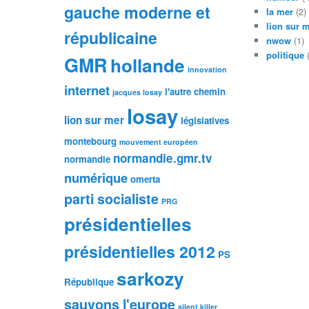
gauche moderne et
la mer
(2)
lion sur 
républicaine
nwow
(1)
politique
(
GMR
hollande
innovation
internet
l'autre chemin
jacques losay
losay
lion sur mer
législatives
montebourg
mouvement européen
normandie.gmr.tv
normandie
numérique
omerta
parti socialiste
PRG
présidentielles
présidentielles 2012
PS
sarkozy
République
sauvons l'europe
silent killer