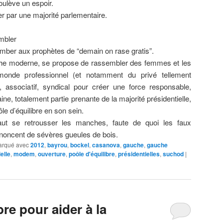
soulève un espoir.
er par une majorité parlementaire.
mbler
omber aux prophètes de “demain on rase gratis”.
he moderne, se propose de rassembler des femmes et les
onde professionnel (et notamment du privé tellement
ssociatif, syndical pour créer une force responsable,
ine, totalement partie prenante de la majorité présidentielle,
le d’équilibre en son sein.
faut se retrousser les manches, faute de quoi les faux
noncent de sévères gueules de bois.
rqué avec
2012
,
bayrou
,
bockel
,
casanova
,
gauche
,
gauche
elle
,
modem
,
ouverture
,
poôle d'équilibre
,
présidentielles
,
suchod
|
bre pour aider à la