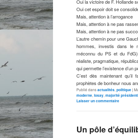
Oui la victoire de F. Hollande 
Oui cet espoir doit se consolid
Mais, attention à l’arrogance
Mais, attention à ne pas rasse
Mais, attention à ne pas succ
L’autre chemin pour une Gauc
hommes, investis dans le m
méconnu du PS et du FdG), a
réaliste, pragmatique, républica
qui permette l’existence d’un pô
C’est dès maintenant qu’il 
prophètes de bonheur nous an
Publié dans
actualités
,
politique
|
Ma
moderne
,
losay
,
majorité présidenti
Laisser un commentaire
Un pôle d’équili