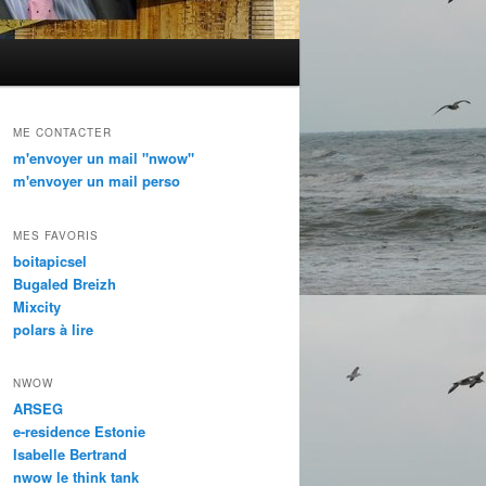
ME CONTACTER
m'envoyer un mail "nwow"
m'envoyer un mail perso
MES FAVORIS
boitapicsel
Bugaled Breizh
Mixcity
polars à lire
NWOW
ARSEG
e-residence Estonie
Isabelle Bertrand
nwow le think tank