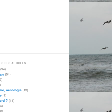
ES DES ARTICLES
(94)
mps
(54)
2)
)
ie, oenologie
(13)
e
(1)
erd ?
(11)
4)
0)