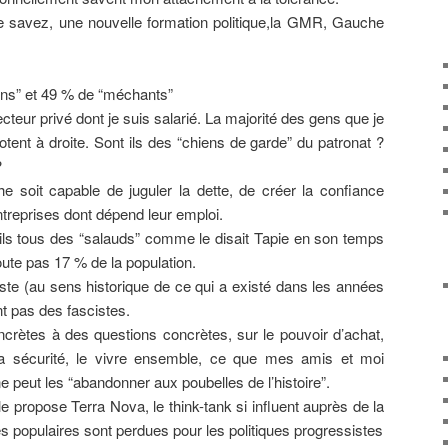
le savez, une nouvelle formation politique,la GMR, Gauche
bons” et 49 % de “méchants”
secteur privé dont je suis salarié. La majorité des gens que je
tent à droite. Sont ils des “chiens de garde” du patronat ?
?
e soit capable de juguler la dette, de créer la confiance
treprises dont dépend leur emploi.
ils tous des “salauds” comme le disait Tapie en son temps
ute pas 17 % de la population.
ste (au sens historique de ce qui a existé dans les années
nt pas des fascistes.
ncrètes à des questions concrètes, sur le pouvoir d’achat,
 la sécurité, le vivre ensemble, ce que mes amis et moi
e peut les “abandonner aux poubelles de l’histoire”.
propose Terra Nova, le think-tank si influent auprès de la
es populaires sont perdues pour les politiques progressistes