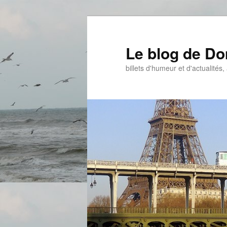
Aller
Aller
au
au
contenu
contenu
Le blog de D
principal
secondaire
billets d'humeur et d'actualités