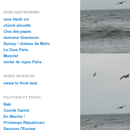
OENO-GASTRONOMIE
cave Hardi vin
chante alouette
Clos des papes
domaine Gramenon
Dumay / chateau de Melin
La Cave Paris
Marjolet
nectar de vigne Paris
PAGES FACEBOOK
nwow le think tank
POLITIQUE ET SOCIAL
Baki
Comité Carnot
En Marche !
Printemps Républicain
Sauvons l'Europe