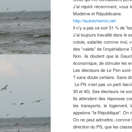
J’ai rejoint récemment, vous 
Moderne et Républicaine.
http://lautrechemin.net
Il n’y a pas ce soir 51 % de “
J’ai toujours travaillé dans le 
cotoie, salariés comme moi, vo
des “valets” de l’impérialisme 
Non, ils doutent que la Gauch
économique, de stimuler les en
Les électeurs de Le Pen sont-
? sans doute certains. Sans do
Le FN n’est pas un parti fasci
30 et 40). Ses électeurs ne so
Ils attendent des réponses co
les transports, le logement,
appelons “la République”. On n
On ne peut admettre, comme le 
direction du PS, que les class