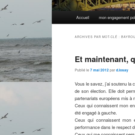
Menu
Accueil
mon engagement pol
principal
ARCHIVES PAR MOT-CLÉ :
BAYRO
Et maintenant, q
Publié le
7 mai 2012
par
d.losay
Vous le savez, j’ai soutenu la 
de son élection. Elle doit pe
partenariats européens mis à m
Ceux qui connaissent mon enga
été engagé à gauche.
Ceux qui connaissent mon en
performance dans le respect de
Ceux qui me connaissent pers