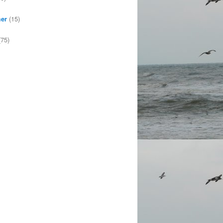
mer
(15)
75)