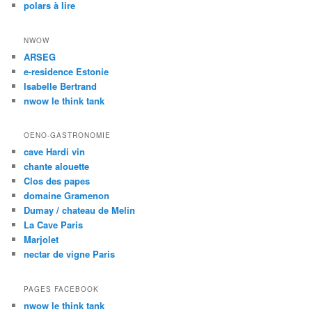
polars à lire
NWOW
ARSEG
e-residence Estonie
Isabelle Bertrand
nwow le think tank
OENO-GASTRONOMIE
cave Hardi vin
chante alouette
Clos des papes
domaine Gramenon
Dumay / chateau de Melin
La Cave Paris
Marjolet
nectar de vigne Paris
PAGES FACEBOOK
nwow le think tank