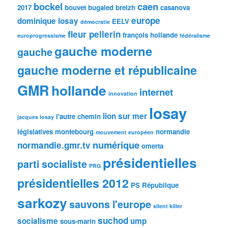
bockel
caen
2017
bouvet
bugaled breizh
casanova
europe
dominique losay
EELV
démocratie
fleur pellerin
françois hollande
europrogressisme
fédéralisme
gauche moderne
gauche
gauche moderne et républicaine
GMR
hollande
internet
innovation
losay
lion sur mer
l'autre chemin
jacques losay
législatives
montebourg
normandie
mouvement européen
numérique
normandie.gmr.tv
omerta
présidentielles
parti socialiste
PRG
présidentielles 2012
PS
République
sarkozy
sauvons l'europe
silent killer
suchod
socialisme
ump
sous-marin