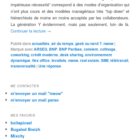
impérieuse nécessité” correspond à des modes d’organisation qui
n’ont plus cours et des modèles managériaux très “top down” et
hiérarchisés de moins en moins acceptés par les collaborateurs.
La génération Y évidemment, mais pas seulement, loin de là.
Continuer la lecture
→
Publié dans
actualités
,
air du temps
,
geek ou nerd ?
,
nwow
|
Marqué avec
ARSEG
,
BNP
,
BNP Paribas
,
cetelem
,
cofinoga
,
coworking
,
crédit moderne
,
desk sharing
,
environnement
dynamique
,
flex office
,
levallois
,
nwow
,
real estate
,
SIMI
,
télétravail
,
transversalité
|
Une
réponse
ME CONTACTER
m'envoyer un mail "nwow"
m'envoyer un mail perso
MES FAVORIS
boitapicsel
Bugaled Breizh
Mixcity