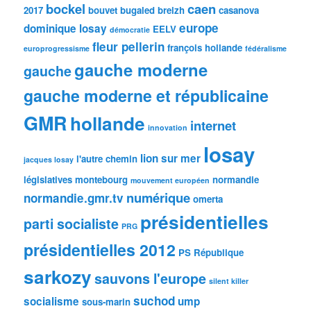
bockel
caen
2017
bouvet
bugaled breizh
casanova
europe
dominique losay
EELV
démocratie
fleur pellerin
françois hollande
europrogressisme
fédéralisme
gauche moderne
gauche
gauche moderne et républicaine
GMR
hollande
internet
innovation
losay
lion sur mer
l'autre chemin
jacques losay
législatives
montebourg
normandie
mouvement européen
numérique
normandie.gmr.tv
omerta
présidentielles
parti socialiste
PRG
présidentielles 2012
PS
République
sarkozy
sauvons l'europe
silent killer
suchod
socialisme
ump
sous-marin