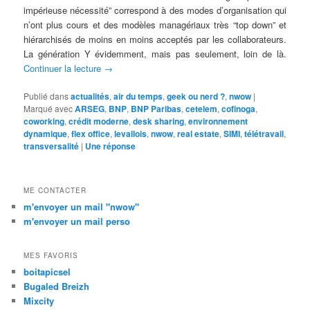
impérieuse nécessité” correspond à des modes d’organisation qui
n’ont plus cours et des modèles managériaux très “top down” et
hiérarchisés de moins en moins acceptés par les collaborateurs.
La génération Y évidemment, mais pas seulement, loin de là.
Continuer la lecture
→
Publié dans
actualités
,
air du temps
,
geek ou nerd ?
,
nwow
|
Marqué avec
ARSEG
,
BNP
,
BNP Paribas
,
cetelem
,
cofinoga
,
coworking
,
crédit moderne
,
desk sharing
,
environnement
dynamique
,
flex office
,
levallois
,
nwow
,
real estate
,
SIMI
,
télétravail
,
transversalité
|
Une
réponse
ME CONTACTER
m'envoyer un mail "nwow"
m'envoyer un mail perso
MES FAVORIS
boitapicsel
Bugaled Breizh
Mixcity