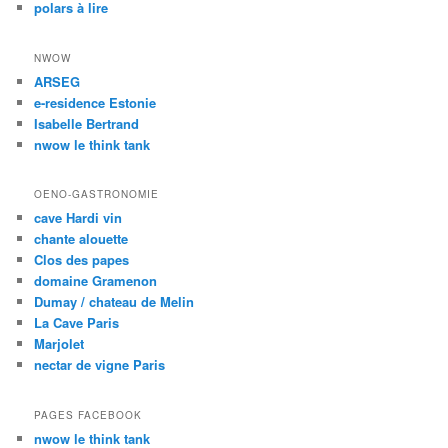
polars à lire
NWOW
ARSEG
e-residence Estonie
Isabelle Bertrand
nwow le think tank
OENO-GASTRONOMIE
cave Hardi vin
chante alouette
Clos des papes
domaine Gramenon
Dumay / chateau de Melin
La Cave Paris
Marjolet
nectar de vigne Paris
PAGES FACEBOOK
nwow le think tank