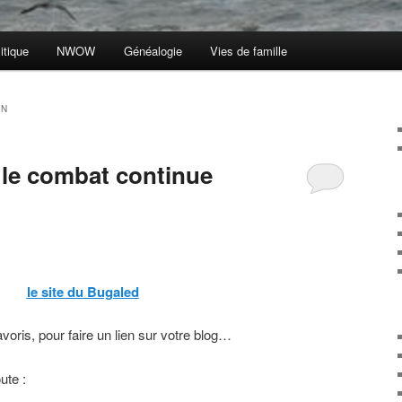
itique
NWOW
Généalogie
Vies de famille
AN
 le combat continue
le site du Bugaled
avoris, pour faire un lien sur votre blog…
ute :