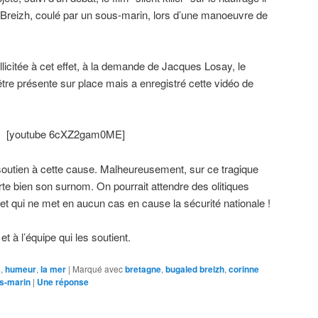
 Breizh, coulé par un sous-marin, lors d’une manoeuvre de
licitée à cet effet, à la demande de Jacques Losay, le
 être présente sur place mais a enregistré cette vidéo de
[youtube 6cXZ2gam0ME]
soutien à cette cause. Malheureusement, sur ce tragique
rte bien son surnom. On pourrait attendre des olitiques
ujet qui ne met en aucun cas en cause la sécurité nationale !
t à l’équipe qui les soutient.
s
,
humeur
,
la mer
|
Marqué avec
bretagne
,
bugaled breizh
,
corinne
s-marin
|
Une
réponse