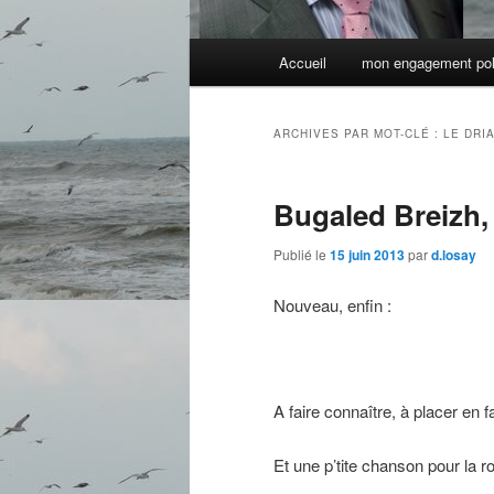
Menu
Accueil
mon engagement pol
principal
ARCHIVES PAR MOT-CLÉ :
LE DRI
Bugaled Breizh,
Publié le
15 juin 2013
par
d.losay
Nouveau, enfin :
A faire connaître, à placer en f
Et une p’tite chanson pour la ro