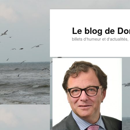
Aller
Aller
au
au
contenu
contenu
Le blog de D
principal
secondaire
billets d'humeur et d'actualités