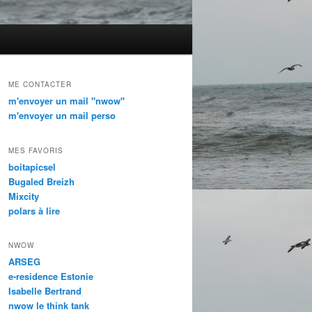
ME CONTACTER
m'envoyer un mail "nwow"
m'envoyer un mail perso
MES FAVORIS
boitapicsel
Bugaled Breizh
Mixcity
polars à lire
NWOW
ARSEG
e-residence Estonie
Isabelle Bertrand
nwow le think tank