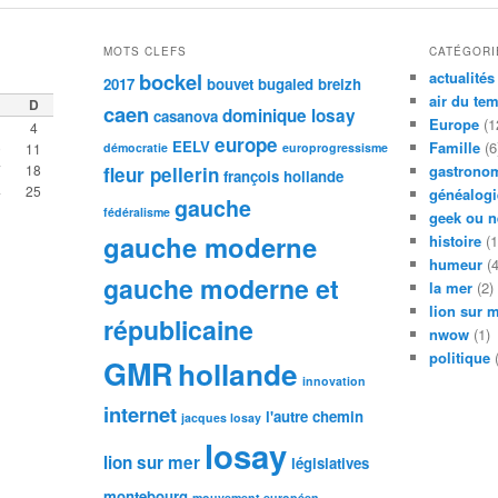
MOTS CLEFS
CATÉGORI
bockel
actualités
2017
bouvet
bugaled breizh
air du te
D
caen
dominique losay
casanova
Europe
(1
4
europe
EELV
Famille
(6
0
11
démocratie
europrogressisme
7
18
gastronom
fleur pellerin
françois hollande
4
25
généalogi
gauche
fédéralisme
geek ou n
gauche moderne
histoire
(1
humeur
(4
gauche moderne et
la mer
(2)
lion sur 
républicaine
nwow
(1)
politique
(
GMR
hollande
innovation
internet
l'autre chemin
jacques losay
losay
lion sur mer
législatives
montebourg
mouvement européen