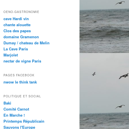
OENO-GASTRONOMIE
cave Hardi vin
chante alouette
Clos des papes
domaine Gramenon
Dumay / chateau de Melin
La Cave Paris
Marjolet
nectar de vigne Paris
PAGES FACEBOOK
nwow le think tank
POLITIQUE ET SOCIAL
Baki
Comité Carnot
En Marche !
Printemps Républicain
Sauvons l'Europe