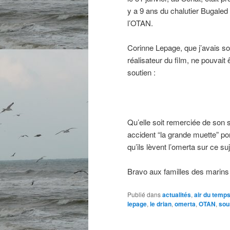
y a 9 ans du chalutier Bugaled
l’OTAN.
Corinne Lepage, que j’avais sol
réalisateur du film, ne pouvait
soutien :
Qu’elle soit remerciée de son 
accident “la grande muette” po
qu’ils lèvent l’omerta sur ce s
Bravo aux familles des marins e
Publié dans
actualités
,
air du temp
lepage
,
le drian
,
omerta
,
OTAN
,
sou