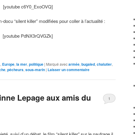
[youtube c6Y0_ExoOVQ]
docu “silent killer” modifiées pour coller à l’actualité :
[youtube PdNX3rQVGZk]
s
,
Europe
,
la mer
,
politique
|
Marqué avec
armée
,
bugaled
,
chalutier
,
che
,
pêcheurs
,
sous-marin
|
Laisser un commentaire
inne Lepage aux amis du
1
jeté, suivi d’un débat, le film “silent killer” sur le naufrage il