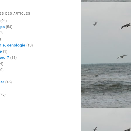
ES DES ARTICLES
(94)
mps
(54)
2)
)
ie, oenologie
(13)
e
(1)
erd ?
(11)
4)
0)
mer
(15)
75)