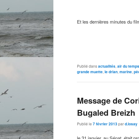
Et les dernières minutes du film-
Publié dans
actualités
,
air du temp
grande muette
,
le drian
,
marine
,
pê
Message de Cor
Bugaled Breizh
Publié le
7 février 2013
par
d.losay
le 31 janvier, au Sénat, était pro