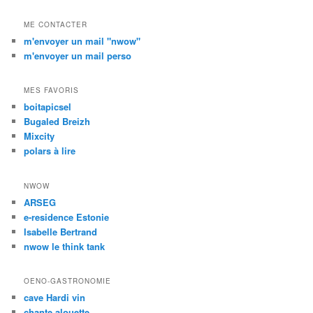
ME CONTACTER
m'envoyer un mail "nwow"
m'envoyer un mail perso
MES FAVORIS
boitapicsel
Bugaled Breizh
Mixcity
polars à lire
NWOW
ARSEG
e-residence Estonie
Isabelle Bertrand
nwow le think tank
OENO-GASTRONOMIE
cave Hardi vin
chante alouette