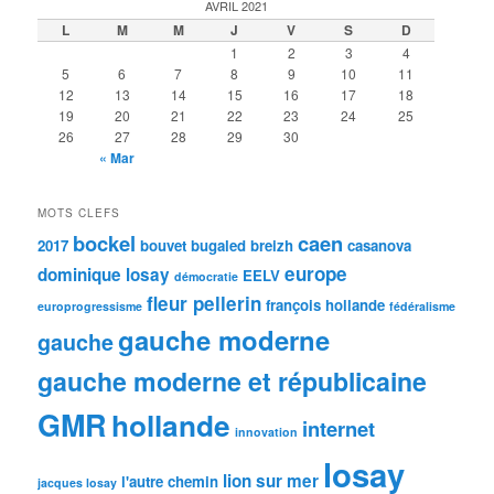
AVRIL 2021
L
M
M
J
V
S
D
1
2
3
4
5
6
7
8
9
10
11
12
13
14
15
16
17
18
19
20
21
22
23
24
25
26
27
28
29
30
« Mar
MOTS CLEFS
bockel
caen
2017
bouvet
bugaled breizh
casanova
europe
dominique losay
EELV
démocratie
fleur pellerin
françois hollande
europrogressisme
fédéralisme
gauche moderne
gauche
gauche moderne et républicaine
GMR
hollande
internet
innovation
losay
lion sur mer
l'autre chemin
jacques losay