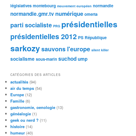
législatives
montebourg
normandie
mouvement européen
numérique
normandie.gmr.tv
omerta
présidentielles
parti socialiste
PRG
présidentielles 2012
PS
République
sarkozy
sauvons l'europe
silent killer
suchod
socialisme
ump
sous-marin
CATÉGORIES DES ARTICLES
actualités
(94)
air du temps
(54)
Europe
(12)
Famille
(6)
gastronomie, oenologie
(13)
généalogie
(1)
geek ou nerd ?
(11)
histoire
(14)
humeur
(40)