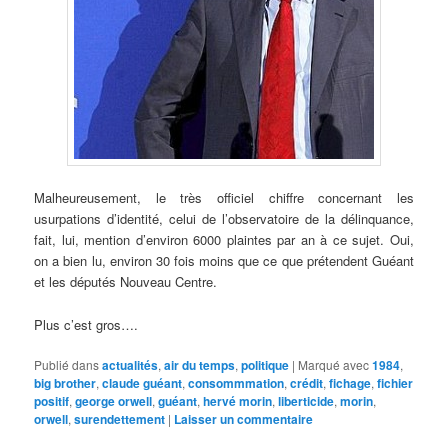
Malheureusement, le très officiel chiffre concernant les
usurpations d’identité, celui de l’observatoire de la délinquance,
fait, lui, mention d’environ 6000 plaintes par an à ce sujet. Oui,
on a bien lu, environ 30 fois moins que ce que prétendent Guéant
et les députés Nouveau Centre.
Plus c’est gros….
Publié dans
actualités
,
air du temps
,
politique
|
Marqué avec
1984
,
big brother
,
claude guéant
,
consommmation
,
crédit
,
fichage
,
fichier
positif
,
george orwell
,
guéant
,
hervé morin
,
liberticide
,
morin
,
orwell
,
surendettement
|
Laisser un commentaire