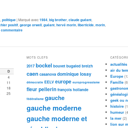
s
,
politique
|
Marqué avec
1984
,
big brother
,
claude guéant
,
chier positif
,
george orwell
,
guéant
,
hervé morin
,
liberticide
,
morin
,
n commentaire
MOTS CLEFS
CATÉGORI
bockel
actualités
2017
bouvet
bugaled breizh
air du te
D
caen
dominique losay
casanova
Europe
(1
4
europe
EELV
Famille
(6
0
11
démocratie
europrogressisme
7
18
gastronom
fleur pellerin
françois hollande
4
25
généalogi
gauche
fédéralisme
geek ou n
gauche moderne
histoire
(1
humeur
(4
gauche moderne et
la mer
(2)
lion sur 