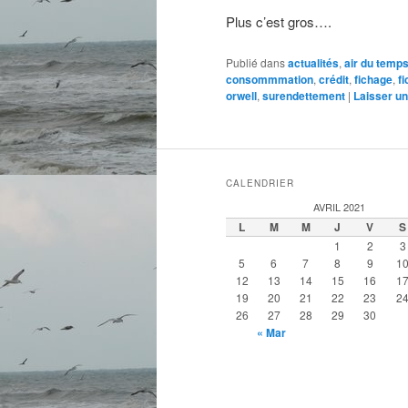
Plus c’est gros….
Publié dans
actualités
,
air du temp
consommmation
,
crédit
,
fichage
,
fi
orwell
,
surendettement
|
Laisser u
CALENDRIER
AVRIL 2021
L
M
M
J
V
S
1
2
3
5
6
7
8
9
1
12
13
14
15
16
1
19
20
21
22
23
2
26
27
28
29
30
« Mar