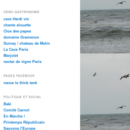
OENO-GASTRONOMIE
cave Hardi vin
chante alouette
Clos des papes
domaine Gramenon
Dumay / chateau de Melin
La Cave Paris
Marjolet
nectar de vigne Paris
PAGES FACEBOOK
nwow le think tank
POLITIQUE ET SOCIAL
Baki
Comité Carnot
En Marche !
Printemps Républicain
Sauvons l'Europe