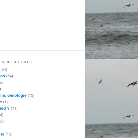
ES DES ARTICLES
(94)
mps
(54)
2)
)
ie, oenologie
(13)
e
(1)
erd ?
(11)
4)
0)
mer
(15)