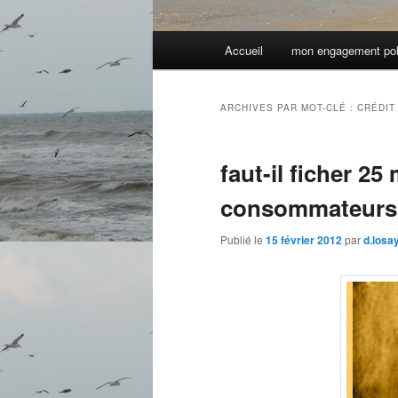
Menu
Accueil
mon engagement pol
principal
ARCHIVES PAR MOT-CLÉ :
CRÉDIT
faut-il ficher 25
consommateurs
Publié le
15 février 2012
par
d.losa