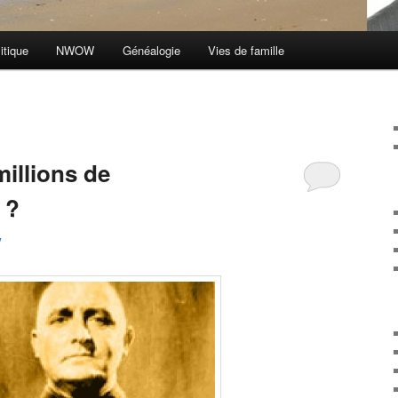
itique
NWOW
Généalogie
Vies de famille
 millions de
 ?
y