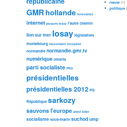
républicaine
nwow
(1)
politique
(
GMR
hollande
innovation
internet
l'autre chemin
jacques losay
losay
lion sur mer
législatives
montebourg
mouvement européen
normandie.gmr.tv
normandie
numérique
omerta
parti socialiste
PRG
présidentielles
présidentielles 2012
PS
sarkozy
République
sauvons l'europe
silent killer
suchod
socialisme
ump
sous-marin