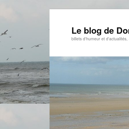
Aller
Aller
au
au
contenu
contenu
Le blog de D
principal
secondaire
billets d'humeur et d'actualités