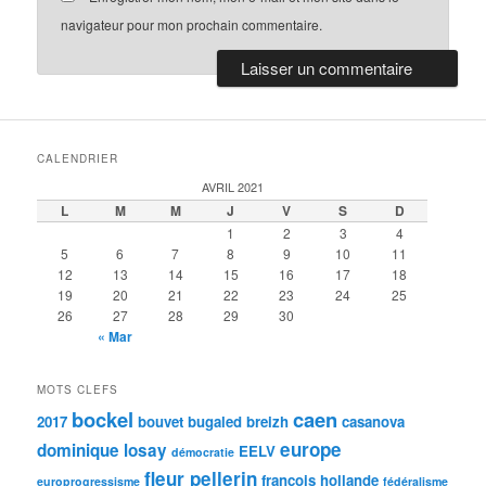
navigateur pour mon prochain commentaire.
CALENDRIER
AVRIL 2021
L
M
M
J
V
S
D
1
2
3
4
5
6
7
8
9
10
11
12
13
14
15
16
17
18
19
20
21
22
23
24
25
26
27
28
29
30
« Mar
MOTS CLEFS
bockel
caen
2017
bouvet
bugaled breizh
casanova
europe
dominique losay
EELV
démocratie
fleur pellerin
françois hollande
europrogressisme
fédéralisme