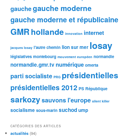
gauche moderne
gauche
gauche moderne et républicaine
GMR
hollande
internet
innovation
losay
lion sur mer
l'autre chemin
jacques losay
législatives
montebourg
normandie
mouvement européen
numérique
normandie.gmr.tv
omerta
présidentielles
parti socialiste
PRG
présidentielles 2012
PS
République
sarkozy
sauvons l'europe
silent killer
suchod
socialisme
ump
sous-marin
CATÉGORIES DES ARTICLES
actualités
(94)