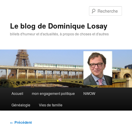
Aller
au
Rech
contenu
principal
Le blog de Dominique Losay
billets d'humeur et d'actualités, à propos de choses et d'autres
Menu
Accueil
mon engagement politique
NWOW
principal
Généalogie
Vies de famille
Navigation
← Précédent
des