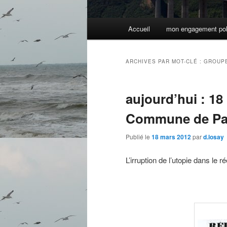
Menu
Accueil
mon engagement pol
principal
ARCHIVES PAR MOT-CLÉ :
GROUP
aujourd’hui : 18
Commune de Pa
Publié le
18 mars 2012
par
d.losay
L’irruption de l’utopie dans le 