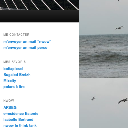
ME CONTACTER
m'envoyer un mail "nwow"
m'envoyer un mail perso
MES FAVORIS
boitapicsel
Bugaled Breizh
Mixcity
polars à lire
NWOW
ARSEG
e-residence Estonie
Isabelle Bertrand
nwow le think tank