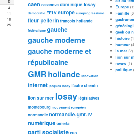
air du te
D
caen
dominique losay
casanova
Europe
(1
4
europe
EELV
Famille
(6
0
11
démocratie
europrogressisme
7
18
gastronom
fleur pellerin
françois hollande
4
25
généalogi
gauche
fédéralisme
geek ou n
gauche moderne
histoire
(1
humeur
(4
gauche moderne et
la mer
(2)
lion sur 
républicaine
nwow
(1)
politique
(
GMR
hollande
innovation
internet
l'autre chemin
jacques losay
losay
lion sur mer
législatives
montebourg
mouvement européen
normandie.gmr.tv
normandie
numérique
omerta
parti socialiste
PRG