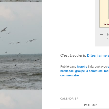
b
5
C’est à soutenir.
Dites j’aime 
Publié dans
histoire
|
Marqué avec
barricade
,
groupe la commune
,
mai
commentaire
CALENDRIER
AVRIL 2021