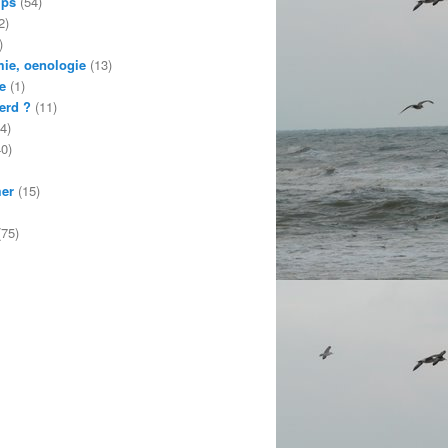
mps
(54)
2)
)
ie, oenologie
(13)
e
(1)
erd ?
(11)
4)
0)
mer
(15)
75)