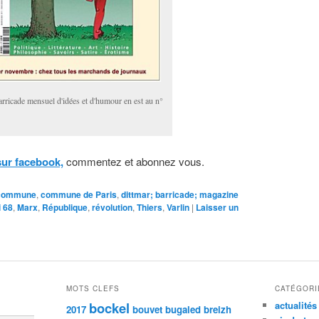
arricade mensuel d'idées et d'humour en est au n°
sur facebook,
commentez et abonnez vous.
commune
,
commune de Paris
,
dittmar; barricade; magazine
 68
,
Marx
,
République
,
révolution
,
Thiers
,
Varlin
|
Laisser un
MOTS CLEFS
CATÉGORI
bockel
actualités
2017
bouvet
bugaled breizh