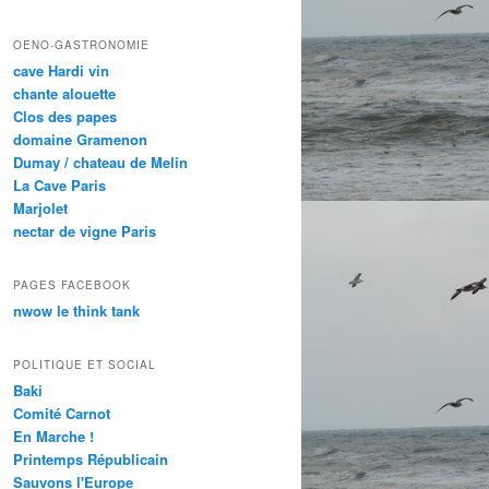
OENO-GASTRONOMIE
cave Hardi vin
chante alouette
Clos des papes
domaine Gramenon
Dumay / chateau de Melin
La Cave Paris
Marjolet
nectar de vigne Paris
PAGES FACEBOOK
nwow le think tank
POLITIQUE ET SOCIAL
Baki
Comité Carnot
En Marche !
Printemps Républicain
Sauvons l'Europe