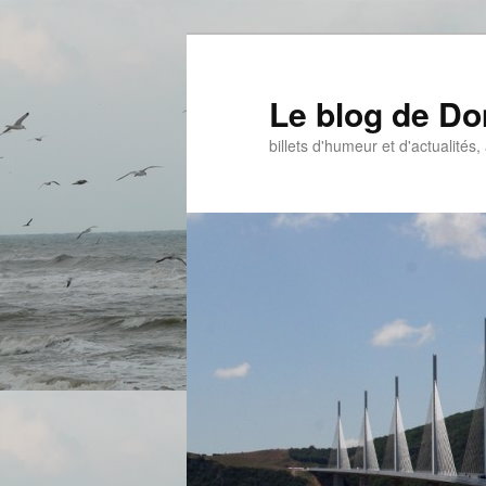
Aller
Aller
au
au
contenu
contenu
Le blog de D
principal
secondaire
billets d'humeur et d'actualités