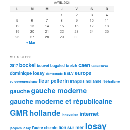
AVRIL 2021
L
M
M
J
V
S
D
1
2
3
4
5
6
7
8
9
10
11
12
13
14
15
16
17
18
19
20
21
22
23
24
25
26
27
28
29
30
« Mar
MOTS CLEFS
bockel
caen
2017
bouvet
bugaled breizh
casanova
europe
dominique losay
EELV
démocratie
fleur pellerin
françois hollande
europrogressisme
fédéralisme
gauche moderne
gauche
gauche moderne et républicaine
GMR
hollande
internet
innovation
losay
lion sur mer
l'autre chemin
jacques losay