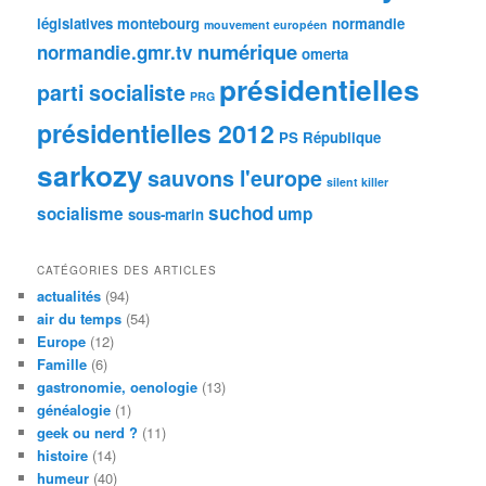
législatives
montebourg
normandie
mouvement européen
numérique
normandie.gmr.tv
omerta
présidentielles
parti socialiste
PRG
présidentielles 2012
PS
République
sarkozy
sauvons l'europe
silent killer
suchod
socialisme
ump
sous-marin
CATÉGORIES DES ARTICLES
actualités
(94)
air du temps
(54)
Europe
(12)
Famille
(6)
gastronomie, oenologie
(13)
généalogie
(1)
geek ou nerd ?
(11)
histoire
(14)
humeur
(40)