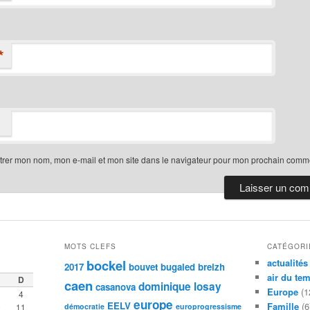
*
trer mon nom, mon e-mail et mon site dans le navigateur pour mon prochain comme
MOTS CLEFS
CATÉGORI
bockel
actualités
2017
bouvet
bugaled breizh
air du te
D
caen
dominique losay
casanova
Europe
(1
4
europe
EELV
Famille
(6
0
11
démocratie
europrogressisme