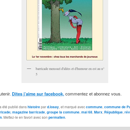
barricade mensuel d'idées et d'humour en est au n°
5
utenir.
Dites j’aime sur facebook,
commentez et abonnez vous.
a été publié dans
histoire
par
d.losay
, et marqué avec
commune
,
commune de Pa
rricade; magazine barricade
,
groupe la commune
,
mai 68
,
Marx
,
République
,
rév
in
. Mettez-le en favori avec son
permalien
.