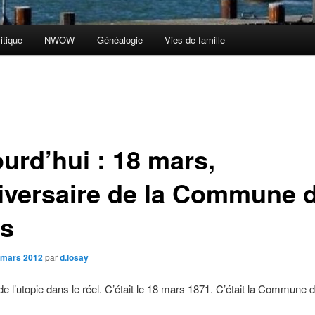
itique
NWOW
Généalogie
Vies de famille
urd’hui : 18 mars,
iversaire de la Commune 
is
 mars 2012
par
d.losay
n de l’utopie dans le réel. C’était le 18 mars 1871. C’était la Commune 