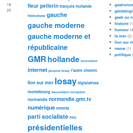
7
18
gastronom
fleur pellerin
françois hollande
4
25
généalogi
gauche
fédéralisme
geek ou n
gauche moderne
histoire
(1
humeur
(4
gauche moderne et
la mer
(2)
lion sur 
républicaine
nwow
(1)
politique
(
GMR
hollande
innovation
internet
l'autre chemin
jacques losay
losay
lion sur mer
législatives
montebourg
mouvement européen
normandie.gmr.tv
normandie
numérique
omerta
parti socialiste
PRG
présidentielles