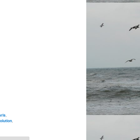
ris
,
olution
,