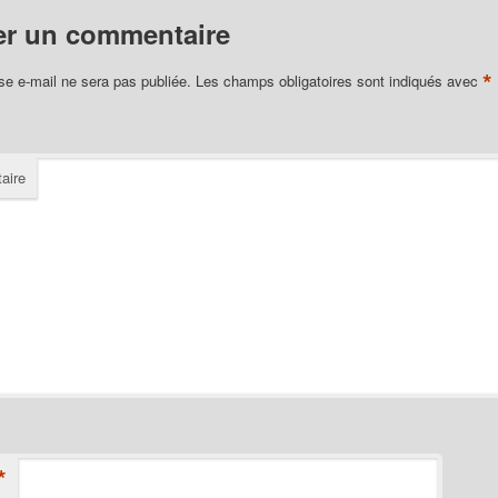
er un commentaire
*
se e-mail ne sera pas publiée.
Les champs obligatoires sont indiqués avec
aire
*