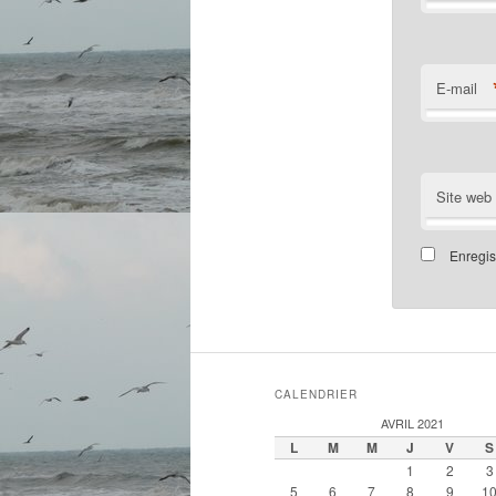
E-mail
Site web
Enregis
CALENDRIER
AVRIL 2021
L
M
M
J
V
S
1
2
3
5
6
7
8
9
1