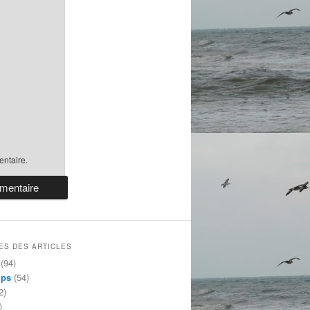
ntaire.
ES DES ARTICLES
(94)
mps
(54)
2)
)