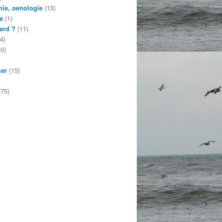
ie, oenologie
(13)
e
(1)
erd ?
(11)
4)
0)
mer
(15)
75)