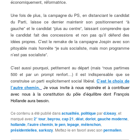
économiquement, réformatrice.
Une fois de plus, la campagne du PS, en distanciant le candidat
du Parti, laisse ce dernier maintenir son positionnement “à
gauche” et le candidat “plus au centre”, laissant comprendre que
le candidat fait des concessions et non pas qu’il défend des
idées propres. C’est le remake de la campagne Jospin avec son
pitoyable mais honnête “je suis socialiste, mais mon programme
n’est pas socialiste”.
C’est aussi pourquoi, petitement au départ (mais “nous partimes
500 et par un prompt renfort…) il est indispensable que se
construise un parti explicitement social libéral.
C’est le choix de
l’autre chemin.
Je vous invite à nous rejoindre et à contribuer
avec nous à la constitution du pôle d’équilibre dont François
Hollande aura besoin.
Ce contenu a été publié dans
actualités
,
politique
par
d.losay
, et
marqué avec
2° tour
,
bayrou
,
cap 21
,
déat
,
doriot
,
gauche moderne
,
hollande
,
l'autre chemin
,
le pen
,
lepage
,
mélenchon
,
présidentielles
,
sarkozy
. Mettez-le en favori avec son
permalien
.