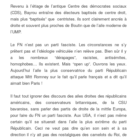
Revenu à l’étiage de l’antique Centre des démocrates sociaux
(CDS), Bayrou entraîne des électeurs baptisés de centre droit,
mais plus “baptisés” que centristes. ils sont clairement ancrés à
droite et souvent plus proches de Boutin que de l’aile moderne de
l’UMP.
Le FN n’est pas un parti fasciste. Les circonstances ne s’y
prêtent pas et l’idéologie véhiculée n’en relève pas. Bien sûr il y
a les nombreux “dérapages”, racistes, antisémites,
homophobes… Ils existent. Mais “open up”. Ouvrons les yeux.
Aujourd’hui l’aile la plus conservatrice du parti Républicain
attaque Mitt Romney sur le fait qu’il parle français et a dit qu’il
aimait bien Paris !
Il faut tout ignorer des discours des ailes droites des républicains
américains, des conservateurs britanniques, de la CSU
bavaroise, sans parler des partis de droite de la mittle Europa,
pour faire du FN un parti fasciste. Aux USA, il n’est pas même
certain qu’il se situerait dans l’aile la plus extrême du parti
Républicain. Ceci ne veut pas dire qu’en son sein et à sa
direction il n’y ait pas des nostalgiques des camelots du Roi, de