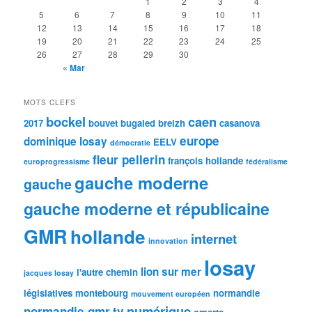
1
2
3
4
5
6
7
8
9
10
11
12
13
14
15
16
17
18
19
20
21
22
23
24
25
26
27
28
29
30
« Mar
MOTS CLEFS
bockel
caen
2017
bouvet
bugaled breizh
casanova
europe
dominique losay
EELV
démocratie
fleur pellerin
françois hollande
europrogressisme
fédéralisme
gauche moderne
gauche
gauche moderne et républicaine
GMR
hollande
internet
innovation
losay
lion sur mer
l'autre chemin
jacques losay
législatives
montebourg
normandie
mouvement européen
numérique
normandie.gmr.tv