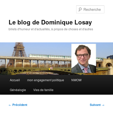
Aller
au
Rech
contenu
principal
Le blog de Dominique Losay
billets d'humeur et d'actualités, à propos de choses et d'autres
Menu
Accueil
mon engagement politique
NWOW
principal
Généalogie
Vies de famille
Navigation
←
Précédent
Suivant
→
des