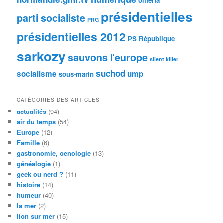
omerta
présidentielles
parti socialiste
PRG
présidentielles 2012
PS
République
sarkozy
sauvons l'europe
silent killer
suchod
socialisme
ump
sous-marin
CATÉGORIES DES ARTICLES
actualités
(94)
air du temps
(54)
Europe
(12)
Famille
(6)
gastronomie, oenologie
(13)
généalogie
(1)
geek ou nerd ?
(11)
histoire
(14)
humeur
(40)
la mer
(2)
lion sur mer
(15)