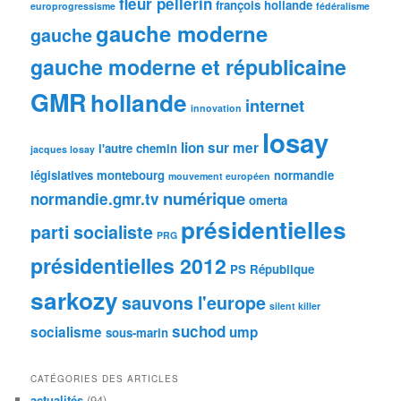
fleur pellerin
françois hollande
europrogressisme
fédéralisme
gauche moderne
gauche
gauche moderne et républicaine
GMR
hollande
internet
innovation
losay
lion sur mer
l'autre chemin
jacques losay
législatives
montebourg
normandie
mouvement européen
numérique
normandie.gmr.tv
omerta
présidentielles
parti socialiste
PRG
présidentielles 2012
PS
République
sarkozy
sauvons l'europe
silent killer
suchod
socialisme
ump
sous-marin
CATÉGORIES DES ARTICLES
actualités
(94)