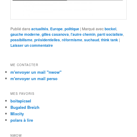
Publié dans
actualités
,
Europe
,
politique
|
Marqué avec
bockel
,
gauche moderne
,
gilles casanova
,
l'autre chemin
,
parti socialiste
,
possibilisme
,
présidentielles
,
réformisme
,
suchaud
,
think tank
|
Laisser un commentaire
ME CONTACTER
m'envoyer un mail "nwow"
m'envoyer un mail perso
MES FAVORIS
boitapicsel
Bugaled Breizh
Mixcity
polars à lire
NWOW