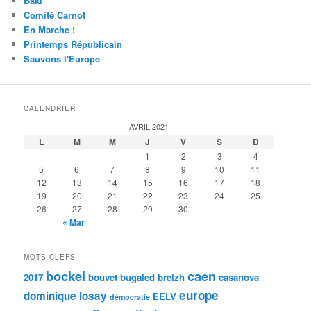
Baki
Comité Carnot
En Marche !
Printemps Républicain
Sauvons l'Europe
CALENDRIER
AVRIL 2021
L
M
M
J
V
S
D
1
2
3
4
5
6
7
8
9
10
11
12
13
14
15
16
17
18
19
20
21
22
23
24
25
26
27
28
29
30
« Mar
MOTS CLEFS
bockel
caen
2017
bouvet
bugaled breizh
casanova
europe
dominique losay
EELV
démocratie