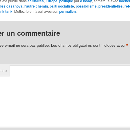
a été publié dans
actualités
,
Europe
,
politique
par
d.losay
, et marqué avec
bockel
illes casanova
,
l'autre chemin
,
parti socialiste
,
possibilisme
,
présidentielles
,
ré
ink tank
. Mettez-le en favori avec son
permalien
.
er un commentaire
*
se e-mail ne sera pas publiée.
Les champs obligatoires sont indiqués avec
aire