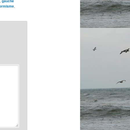
,
gauche
formisme
,