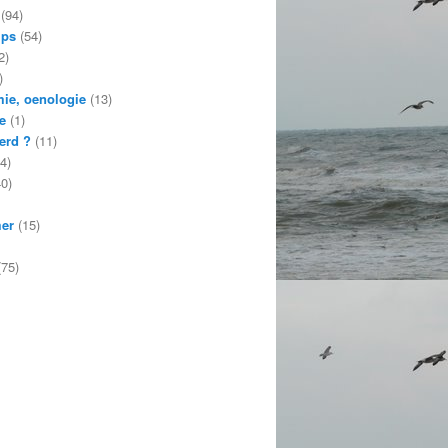
(94)
mps
(54)
2)
)
ie, oenologie
(13)
e
(1)
erd ?
(11)
4)
0)
mer
(15)
75)