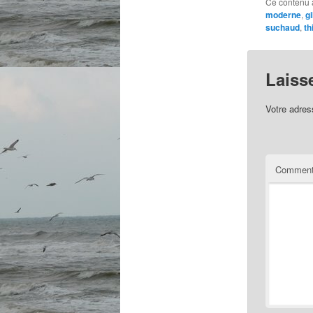
Ce contenu 
moderne
,
g
suchaud
,
th
Laiss
Votre adres
Comment