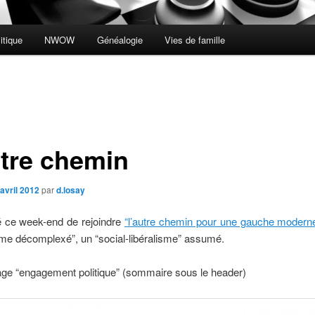
itique
NWOW
Généalogie
Vies de famille
utre chemin
avril 2012
par
d.losay
é ce week-end de rejoindre
“l’autre chemin pour une gauche modern
sme décomplexé”, un “social-libéralisme” assumé.
age “engagement politique” (sommaire sous le header)