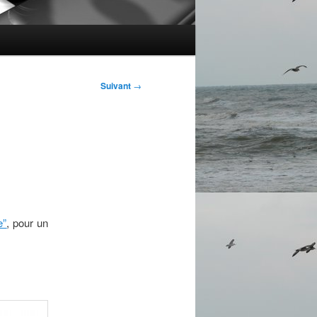
Suivant
→
e”
, pour un