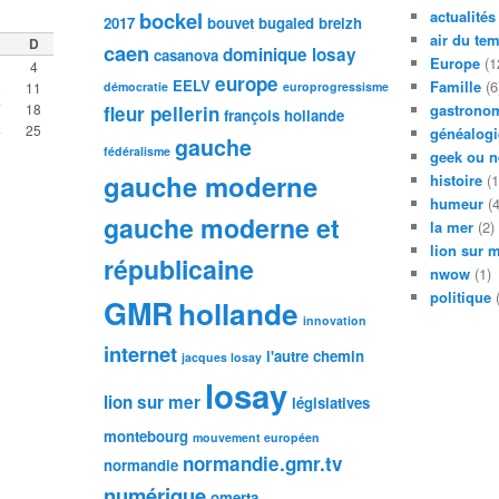
bockel
actualités
2017
bouvet
bugaled breizh
air du te
D
caen
dominique losay
casanova
Europe
(1
4
europe
EELV
Famille
(6
0
11
démocratie
europrogressisme
7
18
gastronom
fleur pellerin
françois hollande
4
25
généalogi
gauche
fédéralisme
geek ou n
gauche moderne
histoire
(1
humeur
(4
gauche moderne et
la mer
(2)
lion sur 
républicaine
nwow
(1)
politique
(
GMR
hollande
innovation
internet
l'autre chemin
jacques losay
losay
lion sur mer
législatives
montebourg
mouvement européen
normandie.gmr.tv
normandie
numérique
omerta