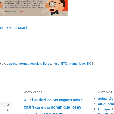
rante en cliquant
 avec
geek
,
internet
,
logiciels libres
,
nerd
,
NTIC
,
numérique
,
TIC
|
MOTS CLEFS
CATÉGORI
bockel
actualités
2017
bouvet
bugaled breizh
air du te
D
caen
dominique losay
casanova
Europe
(1
4
europe