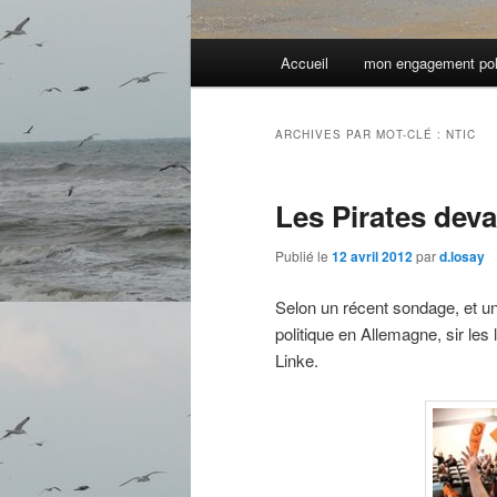
Menu
Accueil
mon engagement pol
principal
ARCHIVES PAR MOT-CLÉ :
NTIC
Les Pirates deva
Publié le
12 avril 2012
par
d.losay
Selon un récent sondage, et un a
politique en Allemagne, sir les 
Linke.