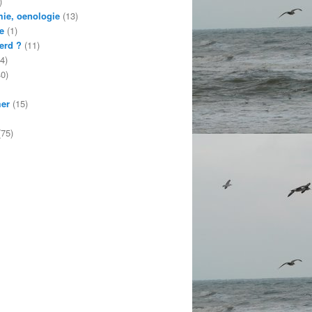
)
ie, oenologie
(13)
e
(1)
erd ?
(11)
4)
0)
mer
(15)
75)