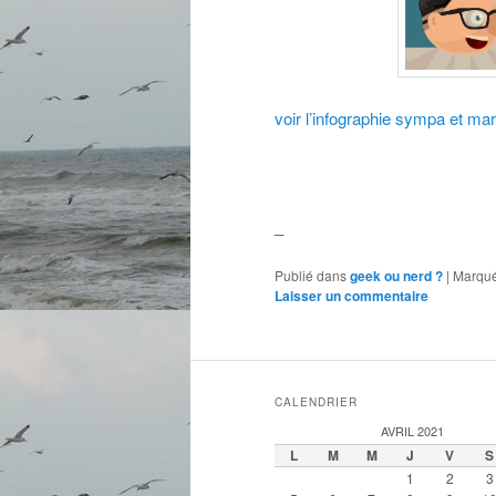
voir l’infographie sympa et mar
_
Publié dans
geek ou nerd ?
|
Marqué
Laisser un commentaire
CALENDRIER
AVRIL 2021
L
M
M
J
V
S
1
2
3