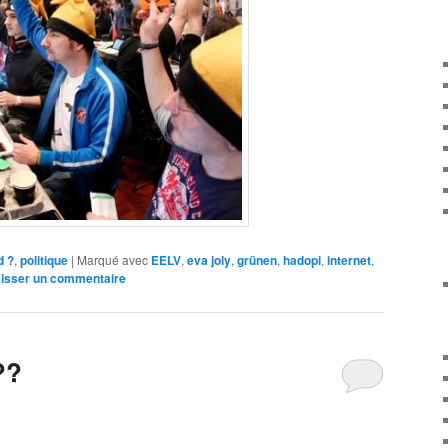
d ?
,
politique
|
Marqué avec
EELV
,
eva joly
,
grünen
,
hadopi
,
internet
,
isser un commentaire
??