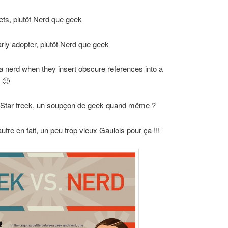
ets, plutôt Nerd que geek
rly adopter, plutôt Nerd que geek
 a nerd when they insert obscure references into a
 🙁
 Star treck, un soupçon de geek quand même ?
l’autre en fait, un peu trop vieux Gaulois pour ça !!!