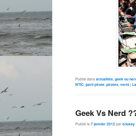
Publié dans
actualités
,
geek ou ner
NTIC
,
parti pirate
,
pirates
,
verts
|
La
Geek Vs Nerd ?
Publié le
7 janvier 2012
par
d.losay