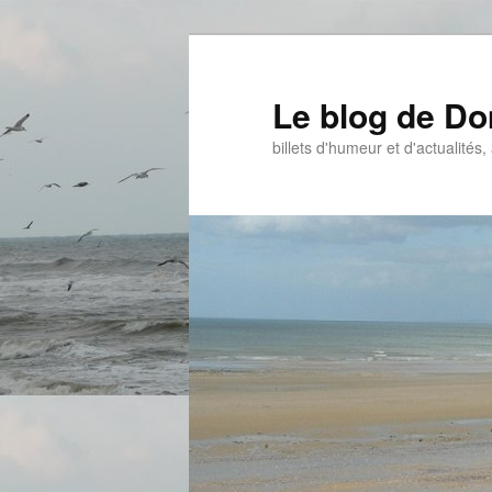
Aller
Aller
au
au
contenu
contenu
Le blog de D
principal
secondaire
billets d'humeur et d'actualités