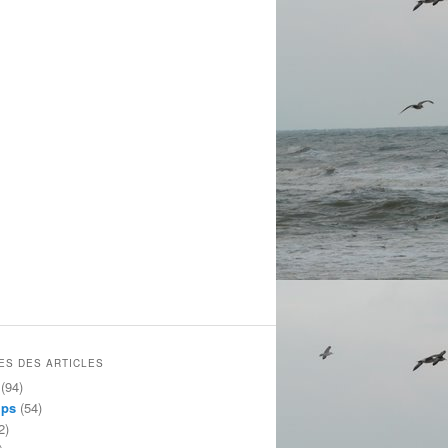
ES DES ARTICLES
(94)
mps
(54)
2)