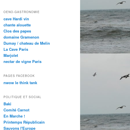
OENO-GASTRONOMIE
cave Hardi vin
chante alouette
Clos des papes
domaine Gramenon
Dumay / chateau de Melin
La Cave Paris
Marjolet
nectar de vigne Paris
PAGES FACEBOOK
nwow le think tank
POLITIQUE ET SOCIAL
Baki
Comité Carnot
En Marche !
Printemps Républicain
Sauvons l'Europe