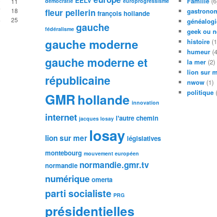
EELV
Famille
(6
0
11
démocratie
europrogressisme
7
18
gastronom
fleur pellerin
françois hollande
4
25
généalogi
gauche
fédéralisme
geek ou n
gauche moderne
histoire
(1
humeur
(4
gauche moderne et
la mer
(2)
lion sur 
républicaine
nwow
(1)
politique
(
GMR
hollande
innovation
internet
l'autre chemin
jacques losay
losay
lion sur mer
législatives
montebourg
mouvement européen
normandie.gmr.tv
normandie
numérique
omerta
parti socialiste
PRG
présidentielles