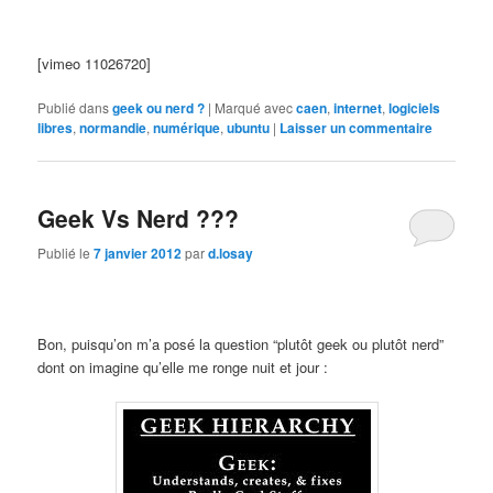
[vimeo 11026720]
Publié dans
geek ou nerd ?
|
Marqué avec
caen
,
internet
,
logiciels
libres
,
normandie
,
numérique
,
ubuntu
|
Laisser un commentaire
Geek Vs Nerd ???
Publié le
7 janvier 2012
par
d.losay
Bon, puisqu’on m’a posé la question “plutôt geek ou plutôt nerd”
dont on imagine qu’elle me ronge nuit et jour :