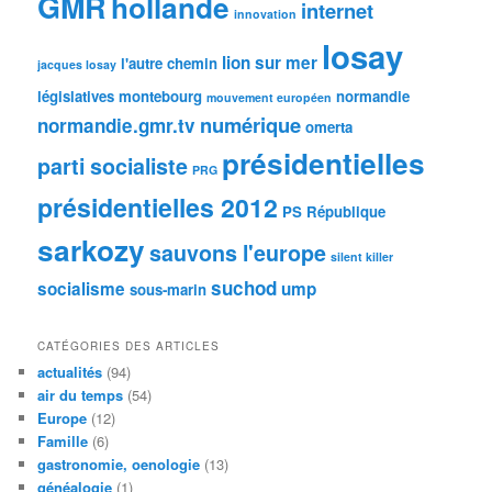
GMR
hollande
internet
innovation
losay
lion sur mer
l'autre chemin
jacques losay
législatives
montebourg
normandie
mouvement européen
numérique
normandie.gmr.tv
omerta
présidentielles
parti socialiste
PRG
présidentielles 2012
PS
République
sarkozy
sauvons l'europe
silent killer
suchod
socialisme
ump
sous-marin
CATÉGORIES DES ARTICLES
actualités
(94)
air du temps
(54)
Europe
(12)
Famille
(6)
gastronomie, oenologie
(13)
généalogie
(1)