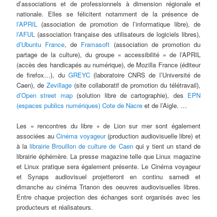
d’associations et de professionnels à dimension régionale et
nationale. Elles se félicitent notamment de la présence de
l’APRIL
(association de promotion de l’informatique libre), de
l’AFUL
(association française des utilisateurs de logiciels libres),
d’Ubuntu France
, de
Framasoft
(association de promotion du
partage de la culture), du groupe « accessibilité » de l’APRIL
(accès des handicapés au numérique), de Mozilla France (éditeur
de firefox…), du
GREYC
(laboratoire CNRS de l’Université de
Caen), de
Zevillage
(site collaboratif de promotion du télétravail),
d’Open street map
(solution libre de cartographie), des
EPN
(espaces publics numériques) Cote de Nacre
et de l’Aigle. …
Les « rencontres du libre » de Lion sur mer sont également
associées au
Cinéma voyageur
(production audiovisuelle libre) et
à la
librairie Brouillon de culture de Caen
qui y tient un stand de
librairie éphémère. La presse magazine telle que Linux magazine
et Linux pratique sera également présente. Le Cinéma voyageur
et Synaps audiovisuel projetteront en continu samedi et
dimanche au cinéma Trianon des oeuvres audiovisuelles libres.
Entre chaque projection des échanges sont organisés avec les
producteurs et réalisateurs.