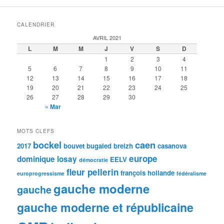
CALENDRIER
AVRIL 2021
L
M
M
J
V
S
D
1
2
3
4
5
6
7
8
9
10
11
12
13
14
15
16
17
18
19
20
21
22
23
24
25
26
27
28
29
30
« Mar
MOTS CLEFS
bockel
caen
2017
bouvet
bugaled breizh
casanova
europe
dominique losay
EELV
démocratie
fleur pellerin
françois hollande
europrogressisme
fédéralisme
gauche moderne
gauche
gauche moderne et républicaine