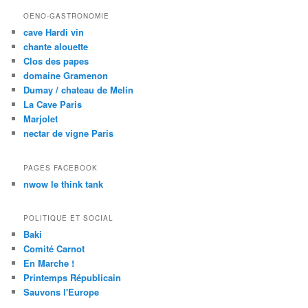
OENO-GASTRONOMIE
cave Hardi vin
chante alouette
Clos des papes
domaine Gramenon
Dumay / chateau de Melin
La Cave Paris
Marjolet
nectar de vigne Paris
PAGES FACEBOOK
nwow le think tank
POLITIQUE ET SOCIAL
Baki
Comité Carnot
En Marche !
Printemps Républicain
Sauvons l'Europe