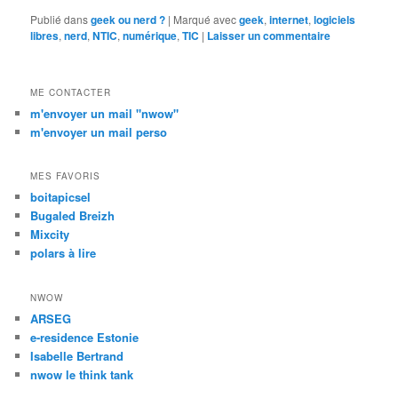
Publié dans
geek ou nerd ?
|
Marqué avec
geek
,
internet
,
logiciels
libres
,
nerd
,
NTIC
,
numérique
,
TIC
|
Laisser un commentaire
ME CONTACTER
m'envoyer un mail "nwow"
m'envoyer un mail perso
MES FAVORIS
boitapicsel
Bugaled Breizh
Mixcity
polars à lire
NWOW
ARSEG
e-residence Estonie
Isabelle Bertrand
nwow le think tank