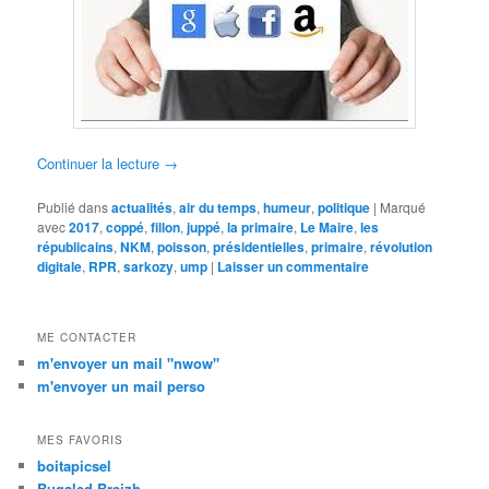
Continuer la lecture
→
Publié dans
actualités
,
air du temps
,
humeur
,
politique
|
Marqué
avec
2017
,
coppé
,
fillon
,
juppé
,
la primaire
,
Le Maire
,
les
républicains
,
NKM
,
poisson
,
présidentielles
,
primaire
,
révolution
digitale
,
RPR
,
sarkozy
,
ump
|
Laisser un commentaire
ME CONTACTER
m'envoyer un mail "nwow"
m'envoyer un mail perso
MES FAVORIS
boitapicsel
Bugaled Breizh