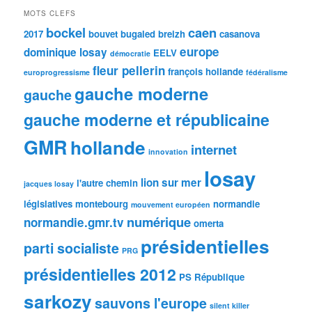
MOTS CLEFS
bockel
caen
2017
bouvet
bugaled breizh
casanova
europe
dominique losay
EELV
démocratie
fleur pellerin
françois hollande
europrogressisme
fédéralisme
gauche moderne
gauche
gauche moderne et républicaine
GMR
hollande
internet
innovation
losay
lion sur mer
l'autre chemin
jacques losay
législatives
montebourg
normandie
mouvement européen
numérique
normandie.gmr.tv
omerta
présidentielles
parti socialiste
PRG
présidentielles 2012
PS
République
sarkozy
sauvons l'europe
silent killer