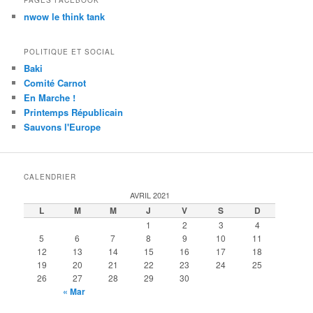
PAGES FACEBOOK
nwow le think tank
POLITIQUE ET SOCIAL
Baki
Comité Carnot
En Marche !
Printemps Républicain
Sauvons l'Europe
CALENDRIER
AVRIL 2021
L
M
M
J
V
S
D
1
2
3
4
5
6
7
8
9
10
11
12
13
14
15
16
17
18
19
20
21
22
23
24
25
26
27
28
29
30
« Mar