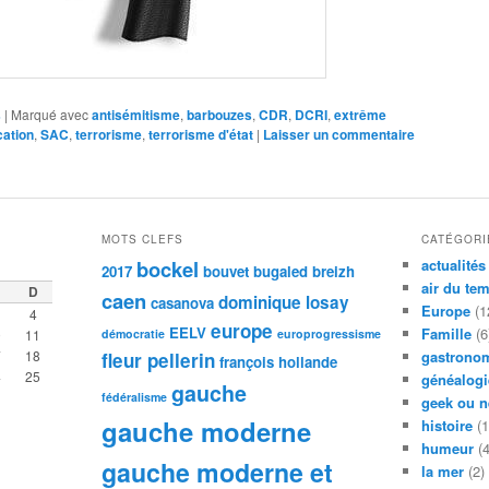
s
|
Marqué avec
antisémitisme
,
barbouzes
,
CDR
,
DCRI
,
extrême
cation
,
SAC
,
terrorisme
,
terrorisme d'état
|
Laisser un commentaire
MOTS CLEFS
CATÉGORI
bockel
actualités
2017
bouvet
bugaled breizh
air du te
D
caen
dominique losay
casanova
Europe
(1
4
europe
EELV
Famille
(6
0
11
démocratie
europrogressisme
7
18
gastronom
fleur pellerin
françois hollande
4
25
généalogi
gauche
fédéralisme
geek ou n
gauche moderne
histoire
(1
humeur
(4
gauche moderne et
la mer
(2)