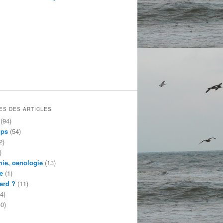
ES DES ARTICLES
(94)
mps
(54)
2)
)
ie, oenologie
(13)
e
(1)
erd ?
(11)
4)
0)