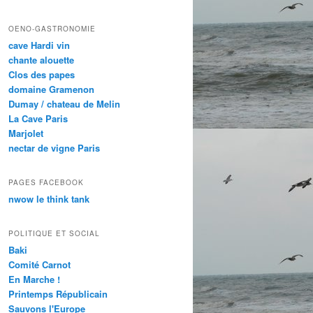
OENO-GASTRONOMIE
cave Hardi vin
chante alouette
Clos des papes
domaine Gramenon
Dumay / chateau de Melin
La Cave Paris
Marjolet
nectar de vigne Paris
PAGES FACEBOOK
nwow le think tank
POLITIQUE ET SOCIAL
Baki
Comité Carnot
En Marche !
Printemps Républicain
Sauvons l'Europe