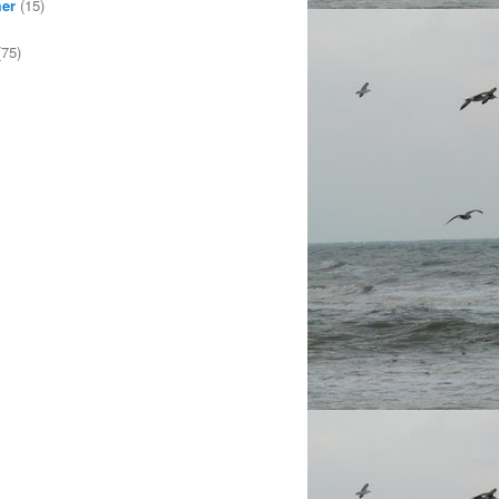
mer
(15)
75)