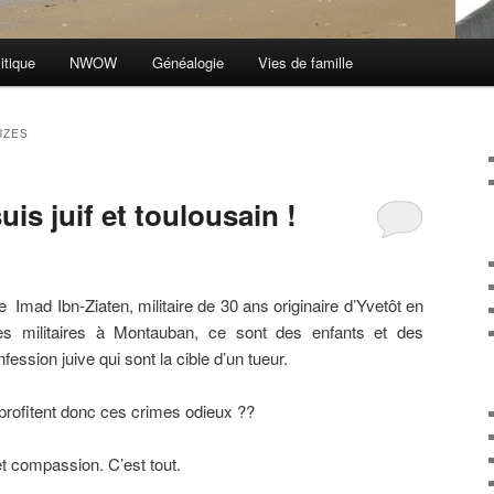
itique
NWOW
Généalogie
Vies de famille
UZES
uis juif et toulousain !
 Imad Ibn-Ziaten, militaire de 30 ans originaire d’Yvetôt en
s militaires à Montauban, ce sont des enfants et des
ession juive qui sont la cible d’un tueur.
 profitent donc ces crimes odieux ??
 et compassion. C’est tout.