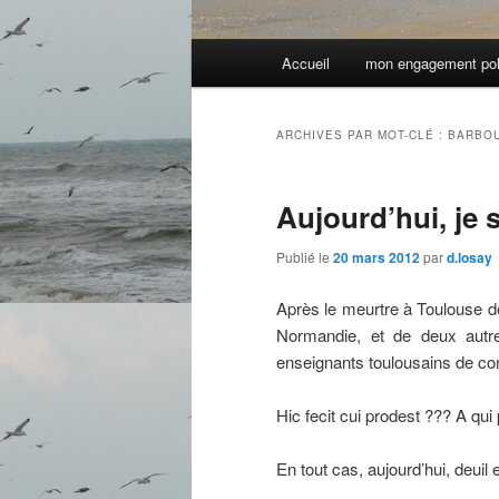
Menu
Accueil
mon engagement pol
principal
ARCHIVES PAR MOT-CLÉ :
BARBO
Aujourd’hui, je s
Publié le
20 mars 2012
par
d.losay
Après le meurtre à Toulouse de
Normandie, et de deux autre
enseignants toulousains de conf
Hic fecit cui prodest ??? A qui
En tout cas, aujourd’hui, deuil