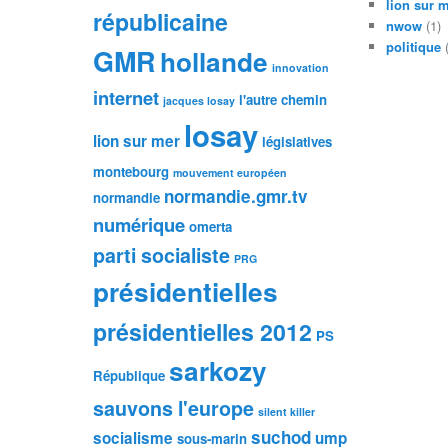
lion sur 
républicaine
nwow
(1)
politique
(
GMR
hollande
innovation
internet
l'autre chemin
jacques losay
losay
lion sur mer
législatives
montebourg
mouvement européen
normandie.gmr.tv
normandie
numérique
omerta
parti socialiste
PRG
présidentielles
présidentielles 2012
PS
sarkozy
République
sauvons l'europe
silent killer
suchod
socialisme
ump
sous-marin