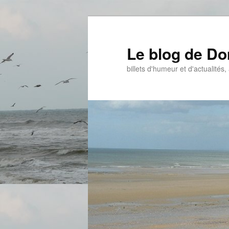
Aller
Aller
au
au
contenu
contenu
Le blog de D
principal
secondaire
billets d'humeur et d'actualités