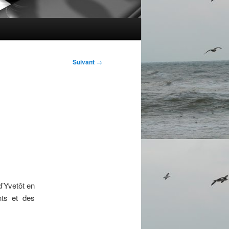
Suivant
→
d’Yvetôt en
nts et des