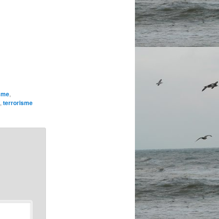
isme
,
,
terrorisme