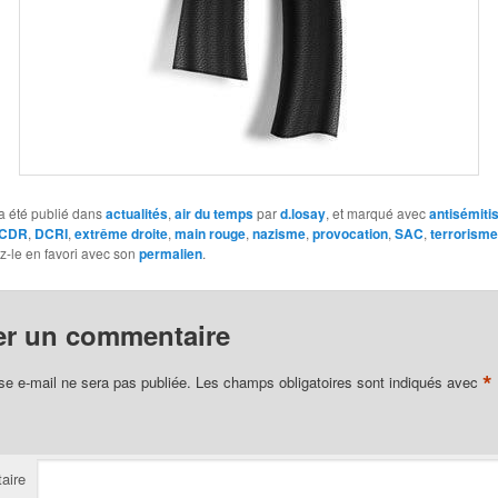
a été publié dans
actualités
,
air du temps
par
d.losay
, et marqué avec
antisémit
CDR
,
DCRI
,
extrême droite
,
main rouge
,
nazisme
,
provocation
,
SAC
,
terrorisme
ez-le en favori avec son
permalien
.
er un commentaire
*
se e-mail ne sera pas publiée.
Les champs obligatoires sont indiqués avec
aire