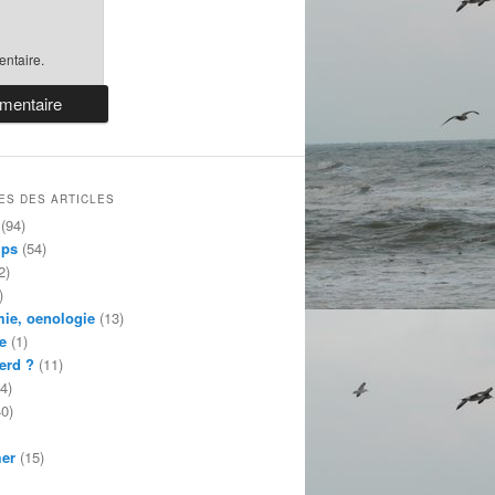
ntaire.
ES DES ARTICLES
(94)
mps
(54)
2)
)
ie, oenologie
(13)
e
(1)
erd ?
(11)
4)
0)
mer
(15)