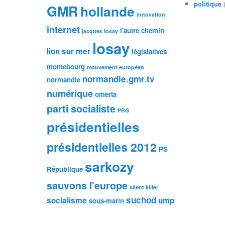
politique
(
GMR
hollande
innovation
internet
l'autre chemin
jacques losay
losay
lion sur mer
législatives
montebourg
mouvement européen
normandie.gmr.tv
normandie
numérique
omerta
parti socialiste
PRG
présidentielles
présidentielles 2012
PS
sarkozy
République
sauvons l'europe
silent killer
suchod
socialisme
ump
sous-marin