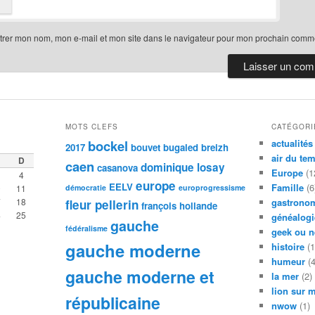
trer mon nom, mon e-mail et mon site dans le navigateur pour mon prochain comme
MOTS CLEFS
CATÉGORI
bockel
actualités
2017
bouvet
bugaled breizh
air du te
D
caen
dominique losay
casanova
Europe
(1
4
europe
EELV
Famille
(6
0
11
démocratie
europrogressisme
7
18
gastronom
fleur pellerin
françois hollande
4
25
généalogi
gauche
fédéralisme
geek ou n
gauche moderne
histoire
(1
humeur
(4
gauche moderne et
la mer
(2)
lion sur 
républicaine
nwow
(1)