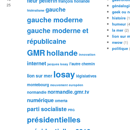
fleur pellerin
françois hollande
4
25
généalogi
gauche
fédéralisme
geek ou n
gauche moderne
histoire
(1
humeur
(4
gauche moderne et
la mer
(2)
lion sur 
républicaine
nwow
(1)
politique
(
GMR
hollande
innovation
internet
l'autre chemin
jacques losay
losay
lion sur mer
législatives
montebourg
mouvement européen
normandie.gmr.tv
normandie
numérique
omerta
parti socialiste
PRG
présidentielles