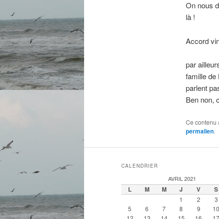
On nous di
là !
Accord vin 
par ailleur
famille de
parlent pa
Ben non, ce
Ce contenu 
permalien
.
CALENDRIER
AVRIL 2021
L
M
M
J
V
S
1
2
3
5
6
7
8
9
1
12
13
14
15
16
1