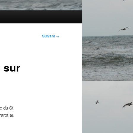
Suivant
→
 sur
e du St
varot au