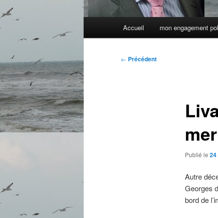
Menu
Accueil
mon engagement pol
principal
Navigation
←
Précédent
des
articles
Liv
mer
Publié le
24
Autre déce
Georges de
bord de l’