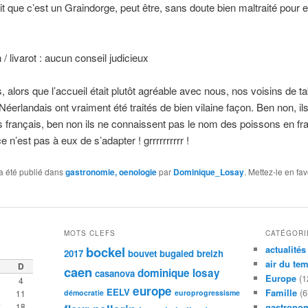
t que c’est un Graindorge, peut être, sans doute bien maltraité pour e
/ livarot : aucun conseil judicieux
s, alors que l’accueil était plutôt agréable avec nous, nos voisins de t
 Néerlandais ont vraiment été traités de bien vilaine façon. Ben non, il
s français, ben non ils ne connaissent pas le nom des poissons en fr
 n’est pas à eux de s’adapter ! grrrrrrrrrr !
a été publié dans
gastronomie, oenologie
par
Dominique_Losay
. Mettez-le en fa
MOTS CLEFS
CATÉGORI
bockel
actualités
2017
bouvet
bugaled breizh
air du te
D
caen
dominique losay
casanova
Europe
(1
4
europe
EELV
Famille
(6
0
11
démocratie
europrogressisme
7
18
gastronom