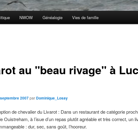
itique
NWOW
Généalogie
Vies de famille
arot au "beau rivage" à Luc
 septembre 2007
par
Dominique_Losay
ption de chevalier du Livarot : Dans un restaurant de catégorie proch
 Ouistreham, à l’isue d’un repas plutôt agréable et très correct, un li
immangeable : dur, sec, sans goût, l’hooreur.