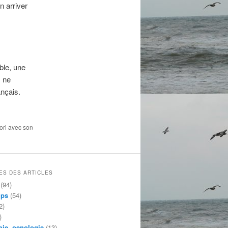
n arriver
able, une
s ne
ançais.
vori avec son
ES DES ARTICLES
(94)
mps
(54)
2)
)
ie, oenologie
(13)