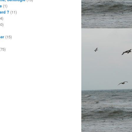
e
(1)
erd ?
(11)
4)
0)
mer
(15)
75)