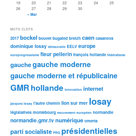
19
20
21
22
23
24
25
26
27
28
29
30
« Mar
MOTS CLEFS
bockel
caen
2017
bouvet
bugaled breizh
casanova
europe
dominique losay
EELV
démocratie
fleur pellerin
françois hollande
europrogressisme
fédéralisme
gauche moderne
gauche
gauche moderne et républicaine
GMR
hollande
internet
innovation
losay
lion sur mer
l'autre chemin
jacques losay
législatives
montebourg
normandie
mouvement européen
numérique
normandie.gmr.tv
omerta
présidentielles
parti socialiste
PRG