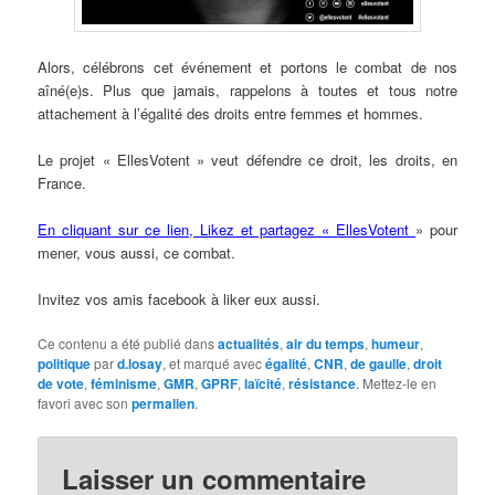
Alors, célébrons cet événement et portons le combat de nos
aîné(e)s. Plus que jamais, rappelons à toutes et tous notre
attachement à l’égalité des droits entre femmes et hommes.
Le projet « EllesVotent » veut défendre ce droit, les droits, en
France.
En cliquant sur ce lien, Likez et partagez « EllesVotent
» pour
mener, vous aussi, ce combat.
Invitez vos amis facebook à liker eux aussi.
Ce contenu a été publié dans
actualités
,
air du temps
,
humeur
,
politique
par
d.losay
, et marqué avec
égalité
,
CNR
,
de gaulle
,
droit
de vote
,
féminisme
,
GMR
,
GPRF
,
laïcité
,
résistance
. Mettez-le en
favori avec son
permalien
.
Laisser un commentaire