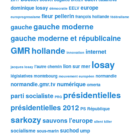
europe
dominique losay
EELV
démocratie
fleur pellerin
françois hollande
europrogressisme
fédéralisme
gauche moderne
gauche
gauche moderne et républicaine
GMR
hollande
internet
innovation
losay
lion sur mer
l'autre chemin
jacques losay
législatives
montebourg
normandie
mouvement européen
numérique
normandie.gmr.tv
omerta
présidentielles
parti socialiste
PRG
présidentielles 2012
PS
République
sarkozy
sauvons l'europe
silent killer
suchod
socialisme
ump
sous-marin