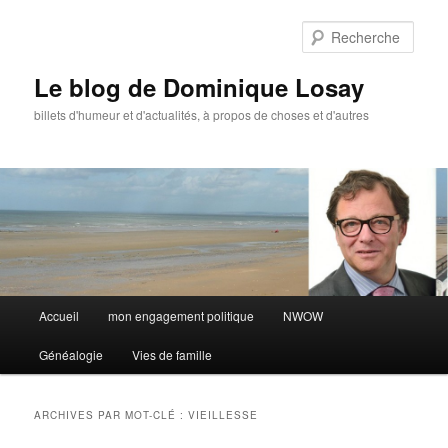
Aller
Aller
au
au
Rech
contenu
contenu
principal
secondaire
Le blog de Dominique Losay
billets d'humeur et d'actualités, à propos de choses et d'autres
Menu
Accueil
mon engagement politique
NWOW
principal
Généalogie
Vies de famille
ARCHIVES PAR MOT-CLÉ :
VIEILLESSE