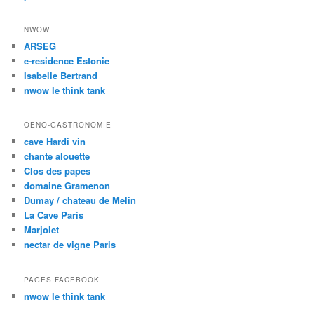
NWOW
ARSEG
e-residence Estonie
Isabelle Bertrand
nwow le think tank
OENO-GASTRONOMIE
cave Hardi vin
chante alouette
Clos des papes
domaine Gramenon
Dumay / chateau de Melin
La Cave Paris
Marjolet
nectar de vigne Paris
PAGES FACEBOOK
nwow le think tank