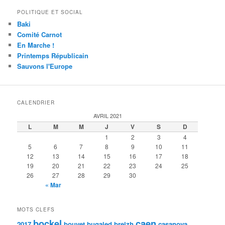
POLITIQUE ET SOCIAL
Baki
Comité Carnot
En Marche !
Printemps Républicain
Sauvons l'Europe
CALENDRIER
AVRIL 2021
L
M
M
J
V
S
D
1
2
3
4
5
6
7
8
9
10
11
12
13
14
15
16
17
18
19
20
21
22
23
24
25
26
27
28
29
30
« Mar
MOTS CLEFS
bockel
caen
2017
bouvet
bugaled breizh
casanova