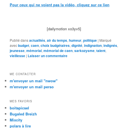
Pour ceux qui ne voient pas la vidéo, cliquez sur ce lien
[dailymotion xo3yv5]
Publié dans
actualités
,
air du temps
,
humeur
,
politique
|
Marqué
avec
budget
,
caen
,
choix budgétaires
,
dignité
,
indignation
,
indignés
,
jeunesse
,
mémorial
,
mémorial de caen
,
sarkozysme
,
talent
,
vieillesse
|
Laisser un commentaire
ME CONTACTER
m'envoyer un mail "nwow"
m'envoyer un mail perso
MES FAVORIS
boitapicsel
Bugaled Breizh
Mixcity
polars à lire