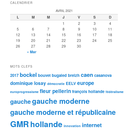
CALENDRIER
AVRIL 2021
L
M
M
J
V
S
D
1
2
3
4
5
6
7
8
9
10
11
12
13
14
15
16
17
18
19
20
21
22
23
24
25
26
27
28
29
30
« Mar
MOTS CLEFS
bockel
caen
2017
bouvet
bugaled breizh
casanova
europe
dominique losay
EELV
démocratie
fleur pellerin
françois hollande
europrogressisme
fédéralisme
gauche moderne
gauche
gauche moderne et républicaine
GMR
hollande
internet
innovation