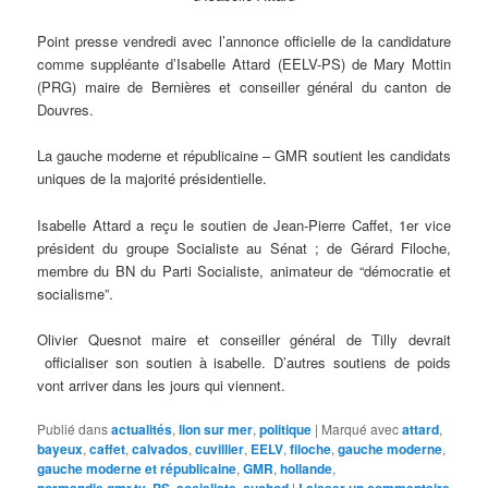
Point presse vendredi avec l’annonce officielle de la candidature
comme suppléante d’Isabelle Attard (EELV-PS) de Mary Mottin
(PRG) maire de Bernières et conseiller général du canton de
Douvres.
La gauche moderne et républicaine – GMR soutient les candidats
uniques de la majorité présidentielle.
Isabelle Attard a reçu le soutien de Jean-Pierre Caffet, 1er vice
président du groupe Socialiste au Sénat ; de Gérard Filoche,
membre du BN du Parti Socialiste, animateur de “démocratie et
socialisme”.
Olivier Quesnot maire et conseiller général de Tilly devrait
officialiser son soutien à isabelle. D’autres soutiens de poids
vont arriver dans les jours qui viennent.
Publié dans
actualités
,
lion sur mer
,
politique
|
Marqué avec
attard
,
bayeux
,
caffet
,
calvados
,
cuvillier
,
EELV
,
filoche
,
gauche moderne
,
gauche moderne et républicaine
,
GMR
,
hollande
,
normandie.gmr.tv
,
PS
,
socialiste
,
suchod
|
Laisser un commentaire