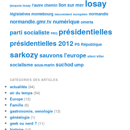
losay
lion sur mer
l'autre chemin
jacques losay
législatives
montebourg
normandie
mouvement européen
numérique
normandie.gmr.tv
omerta
présidentielles
parti socialiste
PRG
présidentielles 2012
PS
République
sarkozy
sauvons l'europe
silent killer
suchod
socialisme
ump
sous-marin
CATÉGORIES DES ARTICLES
actualités
(94)
air du temps
(54)
Europe
(12)
Famille
(6)
gastronomie, oenologie
(13)
généalogie
(1)
geek ou nerd ?
(11)
histoire
(14)