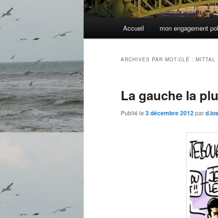
Menu
Accueil
mon engagement pol
principal
ARCHIVES PAR MOT-CLÉ :
MITTAL
La gauche la pl
Publié le
3 décembre 2012
par
d.lo