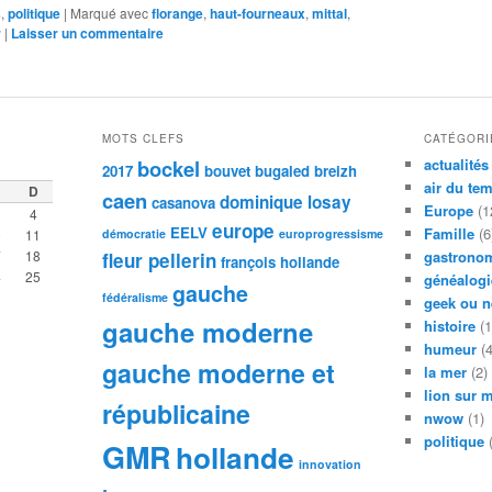
s
,
politique
|
Marqué avec
florange
,
haut-fourneaux
,
mittal
,
r
|
Laisser un commentaire
MOTS CLEFS
CATÉGORI
bockel
actualités
2017
bouvet
bugaled breizh
air du te
D
caen
dominique losay
casanova
Europe
(1
4
europe
EELV
Famille
(6
0
11
démocratie
europrogressisme
7
18
gastronom
fleur pellerin
françois hollande
4
25
généalogi
gauche
fédéralisme
geek ou n
gauche moderne
histoire
(1
humeur
(4
gauche moderne et
la mer
(2)
lion sur 
républicaine
nwow
(1)
politique
(
GMR
hollande
innovation