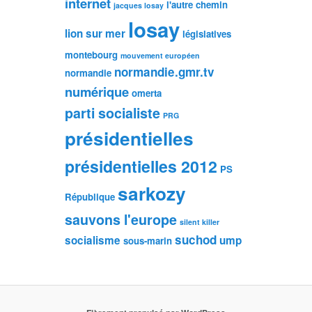
internet
l'autre chemin
jacques losay
losay
lion sur mer
législatives
montebourg
mouvement européen
normandie.gmr.tv
normandie
numérique
omerta
parti socialiste
PRG
présidentielles
présidentielles 2012
PS
sarkozy
République
sauvons l'europe
silent killer
suchod
socialisme
ump
sous-marin