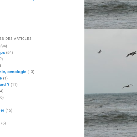
ES DES ARTICLES
(94)
mps
(54)
2)
)
ie, oenologie
(13)
e
(1)
erd ?
(11)
4)
0)
mer
(15)
75)