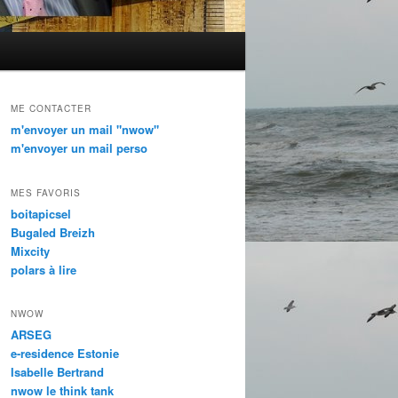
ME CONTACTER
m'envoyer un mail "nwow"
m'envoyer un mail perso
MES FAVORIS
boitapicsel
Bugaled Breizh
Mixcity
polars à lire
NWOW
ARSEG
e-residence Estonie
Isabelle Bertrand
nwow le think tank