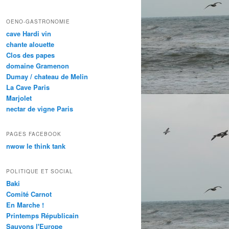
OENO-GASTRONOMIE
cave Hardi vin
chante alouette
Clos des papes
domaine Gramenon
Dumay / chateau de Melin
La Cave Paris
Marjolet
nectar de vigne Paris
PAGES FACEBOOK
nwow le think tank
POLITIQUE ET SOCIAL
Baki
Comité Carnot
En Marche !
Printemps Républicain
Sauvons l'Europe