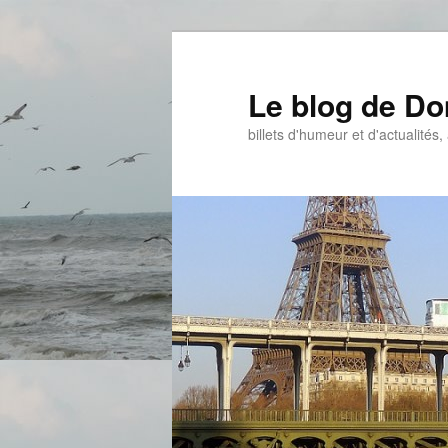
Aller
Aller
au
au
contenu
contenu
Le blog de D
principal
secondaire
billets d'humeur et d'actualités