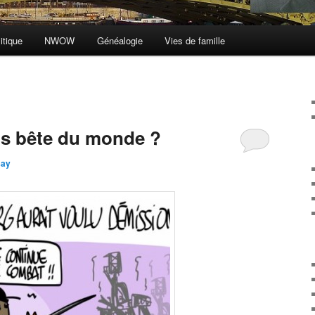
itique
NWOW
Généalogie
Vies de famille
us bête du monde ?
say