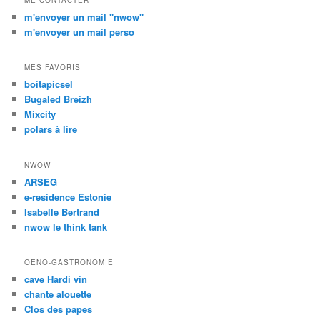
m'envoyer un mail "nwow"
m'envoyer un mail perso
MES FAVORIS
boitapicsel
Bugaled Breizh
Mixcity
polars à lire
NWOW
ARSEG
e-residence Estonie
Isabelle Bertrand
nwow le think tank
OENO-GASTRONOMIE
cave Hardi vin
chante alouette
Clos des papes