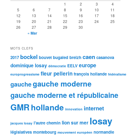
1
2
3
4
5
6
7
8
9
10
11
12
13
14
15
16
17
18
19
20
21
22
23
24
25
26
27
28
29
30
« Mar
MOTS CLEFS
bockel
caen
2017
bouvet
bugaled breizh
casanova
europe
dominique losay
EELV
démocratie
fleur pellerin
françois hollande
europrogressisme
fédéralisme
gauche moderne
gauche
gauche moderne et républicaine
GMR
hollande
internet
innovation
losay
lion sur mer
l'autre chemin
jacques losay
législatives
montebourg
normandie
mouvement européen