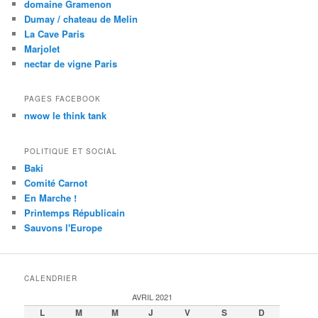
domaine Gramenon
Dumay / chateau de Melin
La Cave Paris
Marjolet
nectar de vigne Paris
PAGES FACEBOOK
nwow le think tank
POLITIQUE ET SOCIAL
Baki
Comité Carnot
En Marche !
Printemps Républicain
Sauvons l'Europe
CALENDRIER
AVRIL 2021
L
M
M
J
V
S
D