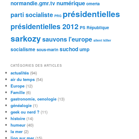
numérique
normandie.gmr.tv
omerta
présidentielles
parti socialiste
PRG
présidentielles 2012
PS
République
sarkozy
sauvons l'europe
silent killer
suchod
socialisme
ump
sous-marin
CATÉGORIES DES ARTICLES
actualités
(94)
air du temps
(54)
Europe
(12)
Famille
(6)
gastronomie, oenologie
(13)
généalogie
(1)
geek ou nerd ?
(11)
histoire
(14)
humeur
(40)
la mer
(2)
lion sur mer
(15)