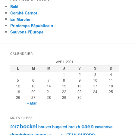
Baki
Comité Carnot
En Marche !
Printemps Républicain
Sauvons l'Europe
CALENDRIER
AVRIL 2021
L
M
M
J
V
S
D
1
2
3
4
5
6
7
8
9
10
11
12
13
14
15
16
17
18
19
20
21
22
23
24
25
26
27
28
29
30
« Mar
MOTS CLEFS
bockel
caen
2017
bouvet
bugaled breizh
casanova
europe
dominique losay
EELV