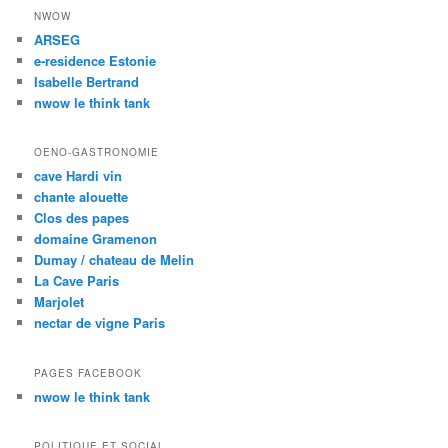
NWOW
ARSEG
e-residence Estonie
Isabelle Bertrand
nwow le think tank
OENO-GASTRONOMIE
cave Hardi vin
chante alouette
Clos des papes
domaine Gramenon
Dumay / chateau de Melin
La Cave Paris
Marjolet
nectar de vigne Paris
PAGES FACEBOOK
nwow le think tank
POLITIQUE ET SOCIAL