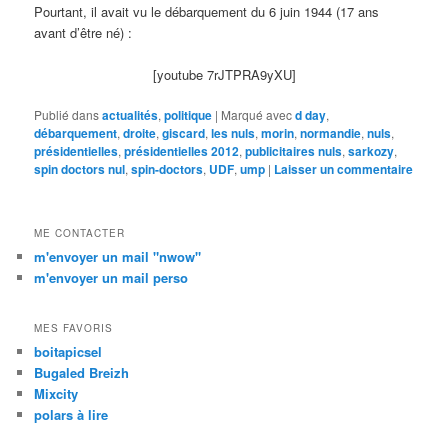
Pourtant, il avait vu le débarquement du 6 juin 1944 (17 ans
avant d’être né) :
[youtube 7rJTPRA9yXU]
Publié dans
actualités
,
politique
|
Marqué avec
d day
,
débarquement
,
droite
,
giscard
,
les nuls
,
morin
,
normandie
,
nuls
,
présidentielles
,
présidentielles 2012
,
publicitaires nuls
,
sarkozy
,
spin doctors nul
,
spin-doctors
,
UDF
,
ump
|
Laisser un commentaire
ME CONTACTER
m'envoyer un mail "nwow"
m'envoyer un mail perso
MES FAVORIS
boitapicsel
Bugaled Breizh
Mixcity
polars à lire