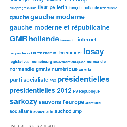
démocratie
fleur pellerin
françois hollande
europrogressisme
fédéralisme
gauche moderne
gauche
gauche moderne et républicaine
GMR
hollande
internet
innovation
losay
lion sur mer
l'autre chemin
jacques losay
législatives
montebourg
normandie
mouvement européen
numérique
normandie.gmr.tv
omerta
présidentielles
parti socialiste
PRG
présidentielles 2012
PS
République
sarkozy
sauvons l'europe
silent killer
suchod
socialisme
ump
sous-marin
CATÉGORIES DES ARTICLES