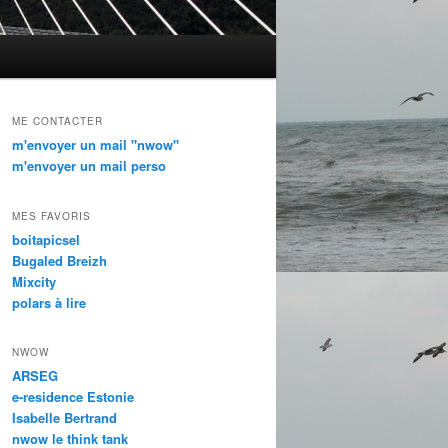
ME CONTACTER
m'envoyer un mail "nwow"
m'envoyer un mail perso
MES FAVORIS
boitapicsel
Bugaled Breizh
Mixcity
polars à lire
NWOW
ARSEG
e-residence Estonie
Isabelle Bertrand
nwow le think tank