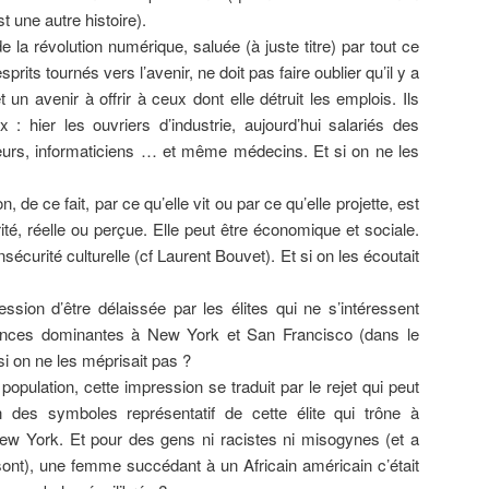
t une autre histoire).
 la révolution numérique, saluée (à juste titre) par tout ce
its tournés vers l’avenir, ne doit pas faire oublier qu’il y a
t un avenir à offrir à ceux dont elle détruit les emplois. Ils
: hier les ouvriers d’industrie, aujourd’hui salariés des
eurs, informaticiens … et même médecins. Et si on ne les
, de ce fait, par ce qu’elle vit ou par ce qu’elle projette, est
té, réelle ou perçue. Elle peut être économique et sociale.
nsécurité culturelle (cf Laurent Bouvet). Et si on les écoutait
ession d’être délaissée par les élites qui ne s’intéressent
ances dominantes à New York et San Francisco (dans le
i on ne les méprisait pas ?
population, cette impression se traduit par le rejet qui peut
ion des symboles représentatif de cette élite qui trône à
 York. Et pour des gens ni racistes ni misogynes (et a
e sont), une femme succédant à un Africain américain c’était