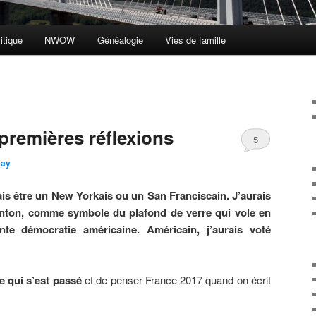
itique
NWOW
Généalogie
Vies de famille
premières réflexions
5
say
rais être un New Yorkais ou un San Franciscain. J’aurais
Clinton, comme symbole du plafond de verre qui vole en
nte démocratie américaine. Américain, j’aurais voté
e qui s’est passé
et de penser France 2017 quand on écrit