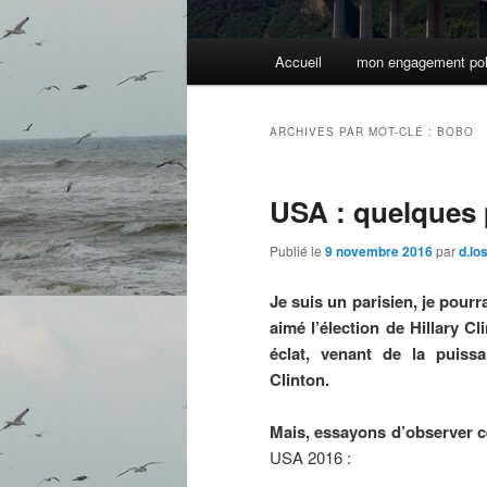
Menu
Accueil
mon engagement pol
principal
ARCHIVES PAR MOT-CLÉ :
BOBO
USA : quelques 
Publié le
9 novembre 2016
par
d.lo
Je suis un parisien, je pour
aimé l’élection de Hillary 
éclat, venant de la puissa
Clinton.
Mais, essayons d’observer c
USA 2016 :