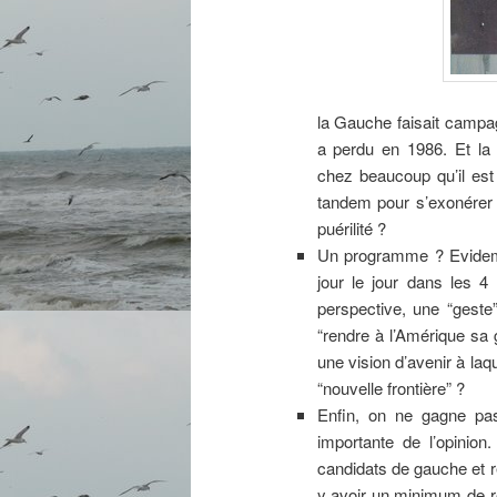
la Gauche faisait campa
a perdu en 1986. Et la 
chez beaucoup qu’il est 
tandem pour s’exonérer d
puérilité ?
Un programme ? Evidemme
jour le jour dans les 
perspective, une “geste
“rendre à l’Amérique sa 
une vision d’avenir à laq
“nouvelle frontière” ?
Enfin, on ne gagne pas
importante de l’opinio
candidats de gauche et 
y avoir un minimum de re