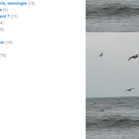
ie, oenologie
(13)
e
(1)
erd ?
(11)
4)
0)
mer
(15)
75)