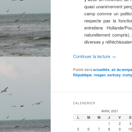
quasi unanimement perç
camp comme un politicie
respecte pas la fonctio
entretiens Hollande/Po
naturellement compris)…
diverses y réfléchissaien
Continuer la lecture
→
Publié dans
actualités
,
air du temp
République
,
reagan
,
sarkozy
,
trum
CALENDRIER
AVRIL 2021
L
M
M
J
V
S
1
2
3
5
6
7
8
9
1