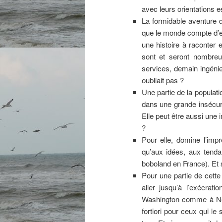
avec leurs orientations es
La formidable aventure de
que le monde compte d’espr
une histoire à raconter e
sont et seront nombreux 
services, demain ingéni
oubliait pas ?
Une partie de la population
dans une grande insécuri
Elle peut être aussi une i
?
Pour elle, domine l’impr
qu’aux idées, aux tend
boboland en France). Et s
Pour une partie de cette 
aller jusqu’à l’exécrat
Washington comme à New
fortiori pour ceux qui l