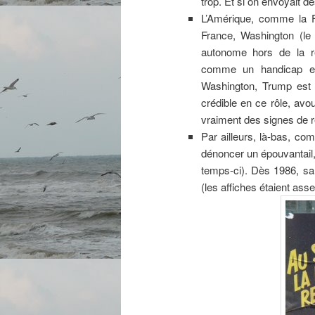
trop. Et si on envoyait d
L’Amérique, comme la
France, Washington (le
autonome hors de la ré
comme un handicap e
Washington, Trump es
crédible en ce rôle, avo
vraiment des signes de r
Par ailleurs, là-bas, co
dénoncer un épouvantail,
temps-ci). Dès 1986, san
(les affiches étaient ass