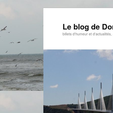
Aller
Aller
au
au
contenu
contenu
Le blog de D
principal
secondaire
billets d'humeur et d'actualités