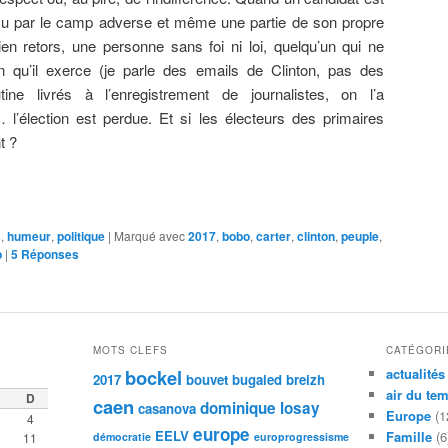
u par le camp adverse et même une partie de son propre
n retors, une personne sans foi ni loi, quelqu’un qui ne
n qu’il exerce (je parle des emails de Clinton, pas des
utine livrés à l’enregistrement de journalistes, on l’a
 l’élection est perdue. Et si les électeurs des primaires
t ?
s
,
humeur
,
politique
|
Marqué avec
2017
,
bobo
,
carter
,
clinton
,
peuple
,
p
|
5
Réponses
MOTS CLEFS
CATÉGORI
bockel
actualités
2017
bouvet
bugaled breizh
air du te
D
caen
dominique losay
casanova
Europe
(1
4
europe
EELV
Famille
(6
0
11
démocratie
europrogressisme