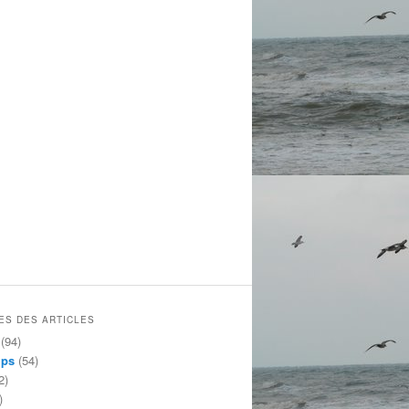
ES DES ARTICLES
(94)
mps
(54)
2)
)