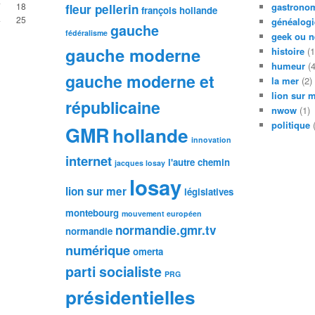
7
18
gastronom
fleur pellerin
françois hollande
4
25
généalogi
gauche
fédéralisme
geek ou n
gauche moderne
histoire
(1
humeur
(4
gauche moderne et
la mer
(2)
lion sur 
républicaine
nwow
(1)
politique
(
GMR
hollande
innovation
internet
l'autre chemin
jacques losay
losay
lion sur mer
législatives
montebourg
mouvement européen
normandie.gmr.tv
normandie
numérique
omerta
parti socialiste
PRG
présidentielles