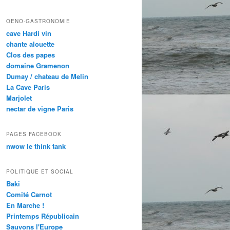
OENO-GASTRONOMIE
cave Hardi vin
chante alouette
Clos des papes
domaine Gramenon
Dumay / chateau de Melin
La Cave Paris
Marjolet
nectar de vigne Paris
PAGES FACEBOOK
nwow le think tank
POLITIQUE ET SOCIAL
Baki
Comité Carnot
En Marche !
Printemps Républicain
Sauvons l'Europe