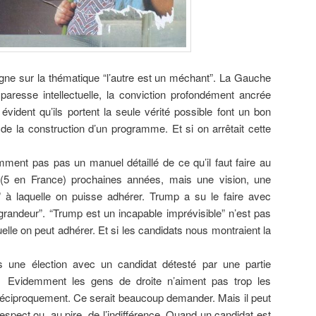
gne sur la thématique “l’autre est un méchant”. La Gauche
paresse intellectuelle, la conviction profondément ancrée
évident qu’ils portent la seule vérité possible font un bon
e la construction d’un programme. Et si on arrêtait cette
nt pas pas un manuel détaillé de ce qu’il faut faire au
4 (5 en France) prochaines années, mais une vision, une
” à laquelle on puisse adhérer. Trump a su le faire avec
grandeur”. “Trump est un incapable imprévisible” n’est pas
uelle on peut adhérer. Et si les candidats nous montraient la
 une élection avec un candidat détesté par une partie
n. Evidemment les gens de droite n’aiment pas trop les
réciproquement. Ce serait beaucoup demander. Mais il peut
spect ou, au pire, de l’indifférence. Quand un candidat est