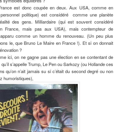
es symboles équilibrés ?
 France est donc coupée en deux. Aux USA, comme en
 personnel politique) est considéré comme une planète
alité des gens. Milliardaire (qui est souvent considéré
n France, mais pas aux USA), mais contempteur de
t apparu comme un homme du renouveau. (Un peu plus
uons le, que Bruno Le Maire en France !). Et si on donnait
énovation ?
mme ici, on ne gagne pas une élection en se contentant de
 qu’il s’appelle Trump, Le Pen ou Sarkozy (ou Hollande ces
s qu’on n’ait jamais su si c’était du second degré ou non
ez humoristiques),