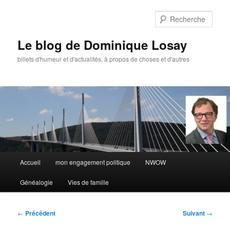
Aller
au
Rech
contenu
principal
Le blog de Dominique Losay
billets d'humeur et d'actualités, à propos de choses et d'autres
Menu
Accueil
mon engagement politique
NWOW
principal
Généalogie
Vies de famille
Navigation
←
Précédent
Suivant
→
des