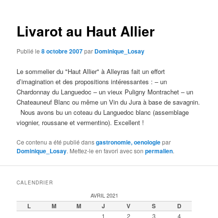
articles
Livarot au Haut Allier
Publié le
8 octobre 2007
par
Dominique_Losay
Le sommelier du "Haut Allier" à Alleyras fait un effort
d’imagination et des propositions intéressantes : – un
Chardonnay du Languedoc – un vieux Puligny Montrachet – un
Chateauneuf Blanc ou même un Vin du Jura à base de savagnin.
Nous avons bu un coteau du Languedoc blanc (assemblage
viognier, roussane et vermentino). Excellent !
Ce contenu a été publié dans
gastronomie, oenologie
par
Dominique_Losay
. Mettez-le en favori avec son
permalien
.
CALENDRIER
AVRIL 2021
L
M
M
J
V
S
D
1
2
3
4