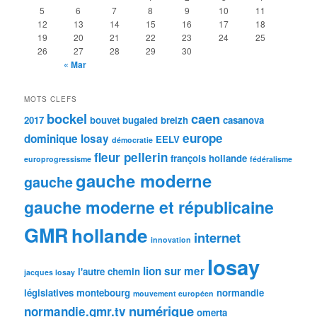
5
6
7
8
9
10
11
12
13
14
15
16
17
18
19
20
21
22
23
24
25
26
27
28
29
30
« Mar
MOTS CLEFS
bockel
caen
2017
bouvet
bugaled breizh
casanova
europe
dominique losay
EELV
démocratie
fleur pellerin
françois hollande
europrogressisme
fédéralisme
gauche moderne
gauche
gauche moderne et républicaine
GMR
hollande
internet
innovation
losay
lion sur mer
l'autre chemin
jacques losay
législatives
montebourg
normandie
mouvement européen
numérique
normandie.gmr.tv
omerta