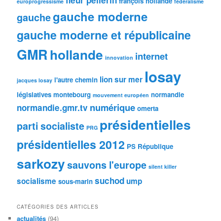
françois hollande
europrogressisme
fédéralisme
gauche moderne
gauche
gauche moderne et républicaine
GMR
hollande
internet
innovation
losay
lion sur mer
l'autre chemin
jacques losay
législatives
montebourg
normandie
mouvement européen
numérique
normandie.gmr.tv
omerta
présidentielles
parti socialiste
PRG
présidentielles 2012
PS
République
sarkozy
sauvons l'europe
silent killer
suchod
socialisme
ump
sous-marin
CATÉGORIES DES ARTICLES
actualités
(94)