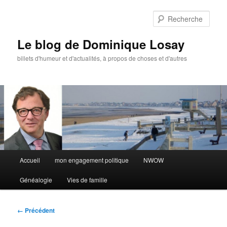
Aller
au
Rech
contenu
principal
Le blog de Dominique Losay
billets d'humeur et d'actualités, à propos de choses et d'autres
Menu
Accueil
mon engagement politique
NWOW
principal
Généalogie
Vies de famille
Navigation
← Précédent
des