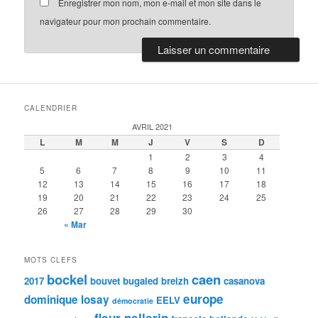
Enregistrer mon nom, mon e-mail et mon site dans le
navigateur pour mon prochain commentaire.
CALENDRIER
AVRIL 2021
L
M
M
J
V
S
D
1
2
3
4
5
6
7
8
9
10
11
12
13
14
15
16
17
18
19
20
21
22
23
24
25
26
27
28
29
30
« Mar
MOTS CLEFS
bockel
caen
2017
bouvet
bugaled breizh
casanova
europe
dominique losay
EELV
démocratie
fleur pellerin