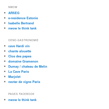
NWOW
ARSEG
e-residence Estonie
Isabelle Bertrand
nwow le think tank
OENO-GASTRONOMIE
cave Hardi vin
chante alouette
Clos des papes
domaine Gramenon
Dumay / chateau de Melin
La Cave Paris
Marjolet
nectar de vigne Paris
PAGES FACEBOOK
nwow le think tank