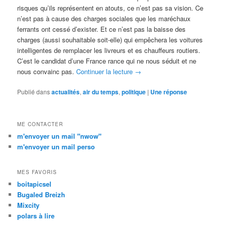
risques qu’ils représentent en atouts, ce n’est pas sa vision. Ce
n’est pas à cause des charges sociales que les maréchaux
ferrants ont cessé d’exister. Et ce n’est pas la baisse des
charges (aussi souhaitable soit-elle) qui empêchera les voitures
intelligentes de remplacer les livreurs et es chauffeurs routiers.
C’est le candidat d’une France rance qui ne nous séduit et ne
nous convainc pas.
Continuer la lecture
→
Publié dans
actualités
,
air du temps
,
politique
|
Une
réponse
ME CONTACTER
m'envoyer un mail "nwow"
m'envoyer un mail perso
MES FAVORIS
boitapicsel
Bugaled Breizh
Mixcity
polars à lire