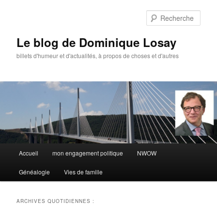
Aller
Aller
au
au
Rech
contenu
contenu
principal
secondaire
Le blog de Dominique Losay
billets d'humeur et d'actualités, à propos de choses et d'autres
Menu
Accueil
mon engagement politique
NWOW
principal
Généalogie
Vies de famille
ARCHIVES QUOTIDIENNES :