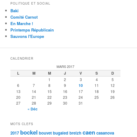
POLITIQUE ET SOCIAL
Baki
Comité Carnot
En Marche !
Printemps Républicain
Sauvons l'Europe
CALENDRIER
MARS 2017
L
M
M
J
V
S
D
1
2
3
4
5
6
7
8
9
10
11
12
13
14
15
16
17
18
19
20
21
22
23
24
25
26
27
28
29
30
31
« Déc
MOTS CLEFS
bockel
caen
2017
bouvet
bugaled breizh
casanova