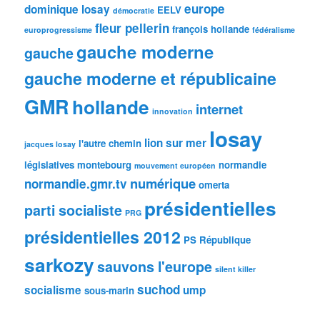
europe
dominique losay
EELV
démocratie
fleur pellerin
françois hollande
europrogressisme
fédéralisme
gauche moderne
gauche
gauche moderne et républicaine
GMR
hollande
internet
innovation
losay
lion sur mer
l'autre chemin
jacques losay
législatives
montebourg
normandie
mouvement européen
numérique
normandie.gmr.tv
omerta
présidentielles
parti socialiste
PRG
présidentielles 2012
PS
République
sarkozy
sauvons l'europe
silent killer
suchod
socialisme
ump
sous-marin