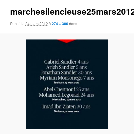
images
marchesilencieuse25mars201
Publié le
24 mars 2012
à
274 × 300
dans