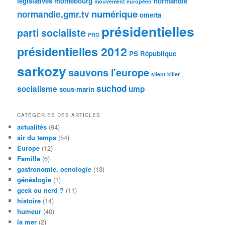
législatives
montebourg
normandie
mouvement européen
numérique
normandie.gmr.tv
omerta
présidentielles
parti socialiste
PRG
présidentielles 2012
PS
République
sarkozy
sauvons l'europe
silent killer
suchod
socialisme
ump
sous-marin
CATÉGORIES DES ARTICLES
actualités
(94)
air du temps
(54)
Europe
(12)
Famille
(6)
gastronomie, oenologie
(13)
généalogie
(1)
geek ou nerd ?
(11)
histoire
(14)
humeur
(40)
la mer
(2)