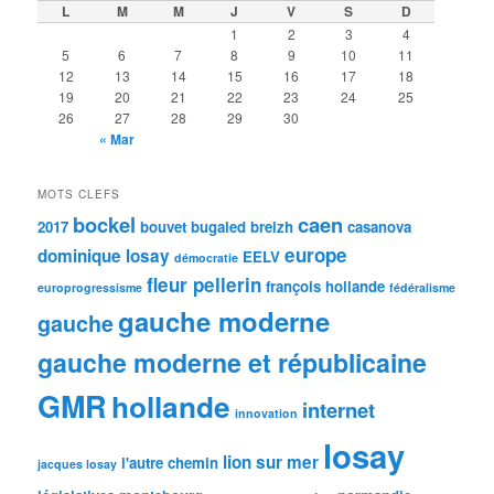
L
M
M
J
V
S
D
1
2
3
4
5
6
7
8
9
10
11
12
13
14
15
16
17
18
19
20
21
22
23
24
25
26
27
28
29
30
« Mar
MOTS CLEFS
bockel
caen
2017
bouvet
bugaled breizh
casanova
europe
dominique losay
EELV
démocratie
fleur pellerin
françois hollande
europrogressisme
fédéralisme
gauche moderne
gauche
gauche moderne et républicaine
GMR
hollande
internet
innovation
losay
lion sur mer
l'autre chemin
jacques losay