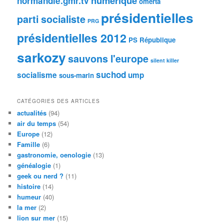
numérique
normandie.gmr.tv
omerta
présidentielles
parti socialiste
PRG
présidentielles 2012
PS
République
sarkozy
sauvons l'europe
silent killer
suchod
socialisme
ump
sous-marin
CATÉGORIES DES ARTICLES
actualités
(94)
air du temps
(54)
Europe
(12)
Famille
(6)
gastronomie, oenologie
(13)
généalogie
(1)
geek ou nerd ?
(11)
histoire
(14)
humeur
(40)
la mer
(2)
lion sur mer
(15)