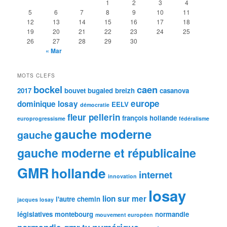
1
2
3
4
5
6
7
8
9
10
11
12
13
14
15
16
17
18
19
20
21
22
23
24
25
26
27
28
29
30
« Mar
MOTS CLEFS
bockel
caen
2017
bouvet
bugaled breizh
casanova
europe
dominique losay
EELV
démocratie
fleur pellerin
françois hollande
europrogressisme
fédéralisme
gauche moderne
gauche
gauche moderne et républicaine
GMR
hollande
internet
innovation
losay
lion sur mer
l'autre chemin
jacques losay
législatives
montebourg
normandie
mouvement européen